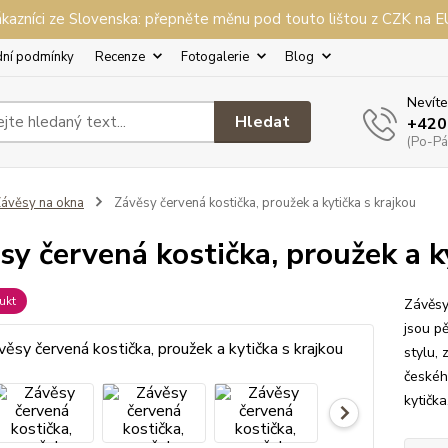
kazníci ze Slovenska: přepněte měnu pod touto lištou z CZK na 
ní podmínky
Recenze
Fotogalerie
Blog
Nevíte
Hledat
+420
(Po-Pá,
ávěsy na okna
Závěsy červená kostička, proužek a kytička s krajkou
sy červená kostička, proužek a k
ukt
Závěsy
jsou p
stylu,
českéh
kytičk