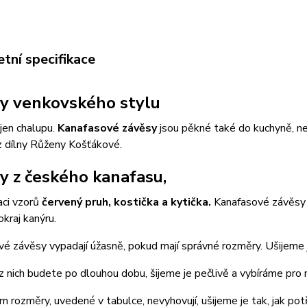
tní specifikace
y venkovského stylu
ejen chalupu.
Kanafasové závěsy
jsou pěkné také do kuchyně, n
z dílny Růženy Košťákové.
y z českého kanafasu,
aci vzorů
červený pruh, kostička a kytička.
Kanafasové závěsy 
okraj kanýru.
é závěsy vypadají úžasně, pokud mají správné rozměry. Ušijeme 
z nich budete po dlouhou dobu, šijeme je pečlivě a vybíráme pro n
 rozměry, uvedené v tabulce, nevyhovují, ušijeme je tak, jak pot