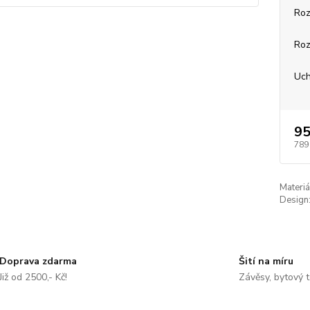
Roz
Roz
Uch
95
789
Materiá
Design
Doprava zdarma
Šití na míru
Již od 2500,- Kč!
Závěsy, bytový t