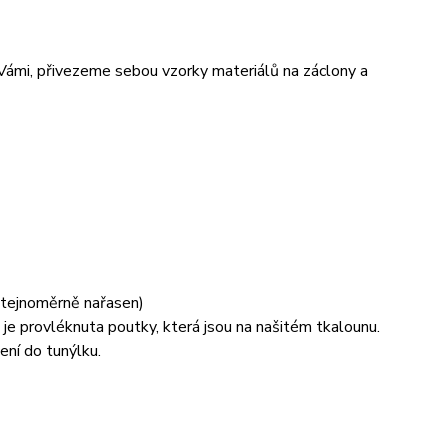
 Vámi, přivezeme sebou vzorky materiálů na záclony a
 stejnoměrně nařasen)
je provléknuta poutky, která jsou na našitém tkalounu.
ení do tunýlku.