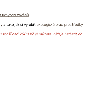
it uchycení závěsů
sy
a také jak si vyrobit
ekologické prací prostředky.
 zboží nad 2000 Kč si můžete výdaje rozložit do