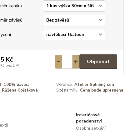
měr kanýru
měr závěsů
ycení
5 Kč
Objednat
 Kč
bez DPH
l:
100% bavlna
Výrobce:
Atelier Splněný sen
:
Růžena Košťáková
Šité na míru:
Cena bude upřesněna
Interiérové
poradenství
extil
Osobní setkání