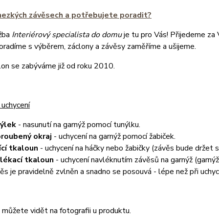
hezkých závěsech a potřebujete poradit?
žba
Interiérový specialista do domu
je tu pro Vás! Přijedeme za
poradíme s výběrem, záclony a závěsy zaměříme a ušijeme.
lon se zabýváme již od roku 2010.
 uchycení
nýlek
- nasunutí na garnýž pomocí tunýlku.
roubený okraj
- uchycení na garnýž pomocí žabiček.
ící tkaloun
- uchycení na háčky nebo žabičky (závěs bude držet
lékací tkaloun
- uchycení navléknutím závěsů na garnýž (garnýž 
ěs je pravidelně zvlněn a snadno se posouvá - lépe než při uchyc
můžete vidět na fotografii u produktu.