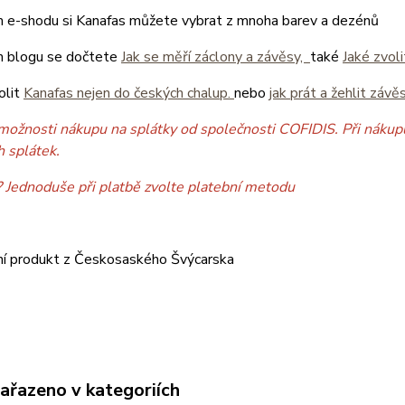
 e-shodu si Kanafas můžete vybrat z mnoha barev a dezénů
 blogu se dočtete
Jak se měří záclony a závěsy,
také
Jaké zvol
olit
Kanafas nejen do českých chalup.
nebo
jak prát a žehlit závě
možnosti nákupu na splátky od společnosti COFIDIS. Při nákupu
h splátek.
? Jednoduše při platbě zvolte platební metodu
ní produkt z Českosaského Švýcarska
zařazeno v kategoriích