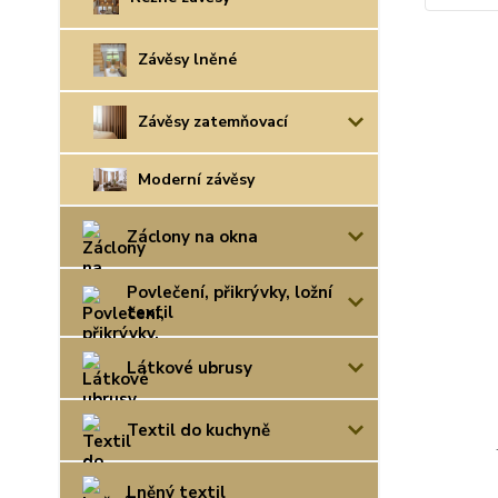
Závěsy lněné
Závěsy zatemňovací
Moderní závěsy
Záclony na okna
Povlečení, přikrývky, ložní
textil
Látkové ubrusy
Textil do kuchyně
Lněný textil