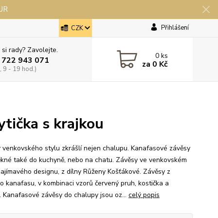
EUR
Přihlášení
CZK
 si rady? Zavolejte.
0
ks
 722 943 071
za
0 Kč
 9 - 19 hod.)
ytička s krajkou
 venkovského stylu zkrášlí nejen chalupu. Kanafasové závěsy
ěkné také do kuchyně, nebo na chatu. Závěsy ve venkovském
 zajímavého designu, z dílny Růženy Košťákové. Závěsy z
o kanafasu, v kombinaci vzorů červený pruh, kostička a
a. Kanafasové závěsy do chalupy jsou oz...
celý popis