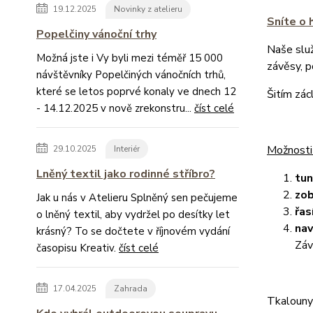
19.12.2025
Novinky z atelieru
Sníte o 
Popelčiny vánoční trhy
Naše slu
Možná jste i Vy byli mezi téměř 15 000
závěsy, 
návštěvníky Popelčiných vánočních trhů,
které se letos poprvé konaly ve dnech 12
Šitím zác
- 14.12.2025 v nově zrekonstru...
číst celé
Možnosti
29.10.2025
Interiér
Lněný textil jako rodinné stříbro?
tu
zob
Jak u nás v Atelieru Splněný sen pečujeme
řas
o lněný textil, aby vydržel po desítky let
nav
krásný? To se dočtete v říjnovém vydání
Záv
časopisu Kreativ.
číst celé
17.04.2025
Zahrada
Tkalouny 