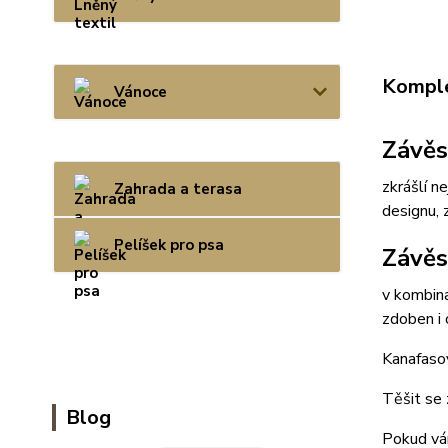
Komple
Vánoce
Závěs
zkrášlí n
Zahrada a terasa
designu, 
Pelíšek pro psa
Závěs
v kombin
zdoben i 
Kanafasov
Těšit se 
Blog
Pokud vám