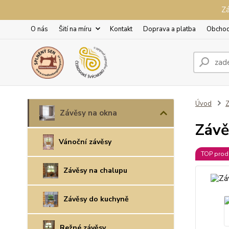
Zá
O nás
Šití na míru
Kontakt
Doprava a platba
Obchod
Úvod
Z
Závěsy na okna
Závě
Vánoční závěsy
TOP prod
Závěsy na chalupu
Závěsy do kuchyně
Režné závěsy