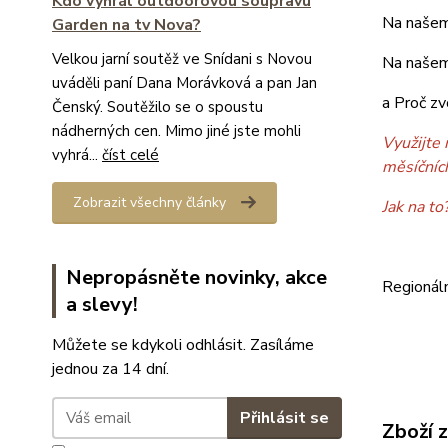
Kdo vyhrál outdoorovou soupravu
Na našem
Garden na tv Nova?
Velkou jarní soutěž ve Snídani s Novou
Na našem
uváděli paní Dana Morávková a pan Jan
a Proč zv
Čenský. Soutěžilo se o spoustu
nádherných cen. Mimo jiné jste mohli
Využijte 
vyhrá...
číst celé
měsíčníc
Zobrazit všechny články
Jak na to
Nepropásněte novinky, akce
Regionál
a slevy!
Můžete se kdykoli odhlásit. Zasíláme
jednou za 14 dní.
Přihlásit se
Zboží 