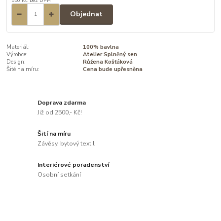
550 Kč
bez DPH
Objednat
Materiál:
100% bavlna
Výrobce:
Atelier Splněný sen
Design:
Růžena Košťáková
Šité na míru:
Cena bude upřesněna
Doprava zdarma
Již od 2500,- Kč!
Šití na míru
Závěsy, bytový textil
Interiérové poradenství
Osobní setkání