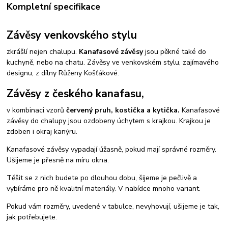
Kompletní specifikace
Závěsy venkovského stylu
zkrášlí nejen chalupu.
Kanafasové závěsy
jsou pěkné také do
kuchyně, nebo na chatu. Závěsy ve venkovském stylu, zajímavého
designu, z dílny Růženy Košťákové.
Závěsy z českého kanafasu,
v kombinaci vzorů
červený pruh, kostička a kytička.
Kanafasové
závěsy do chalupy jsou ozdobeny úchytem s krajkou. Krajkou je
zdoben i okraj kanýru.
Kanafasové závěsy vypadají úžasně, pokud mají správné rozměry.
Ušijeme je přesně na míru okna.
Těšit se z nich budete po dlouhou dobu, šijeme je pečlivě a
vybíráme pro ně kvalitní materiály. V nabídce mnoho variant.
Pokud vám rozměry, uvedené v tabulce, nevyhovují, ušijeme je tak,
jak potřebujete.