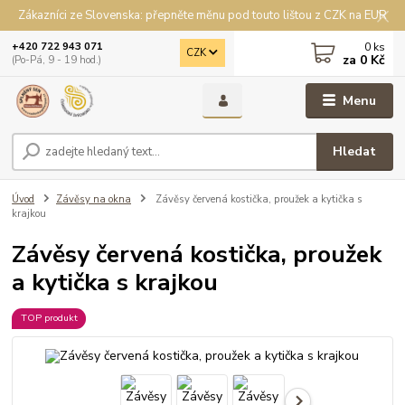
Zákazníci ze Slovenska: přepněte měnu pod touto lištou z CZK na EUR
0
ks
+420 722 943 071
CZK
za
0 Kč
(Po-Pá, 9 - 19 hod.)
Menu
Hledat
Úvod
Závěsy na okna
Závěsy červená kostička, proužek a kytička s
krajkou
Závěsy červená kostička, proužek
a kytička s krajkou
TOP produkt