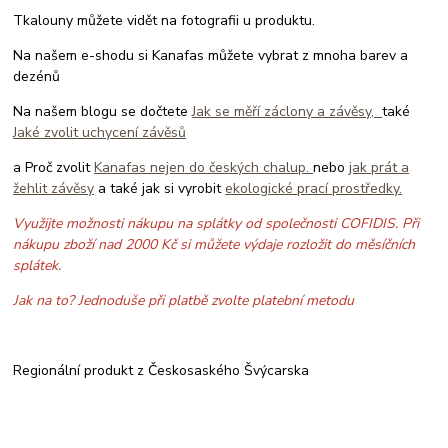
Tkalouny můžete vidět na fotografii u produktu.
Na našem e-shodu si Kanafas můžete vybrat z mnoha barev a
dezénů
Na našem blogu se dočtete
Jak se měří záclony a závěsy,
také
Jaké zvolit uchycení závěsů
a Proč zvolit
Kanafas nejen do českých chalup.
nebo
jak prát a
žehlit závěsy
a také jak si vyrobit
ekologické prací prostředky.
Využijte možnosti nákupu na splátky od společnosti COFIDIS. Při
nákupu zboží nad 2000 Kč si můžete výdaje rozložit do měsíčních
splátek.
Jak na to? Jednoduše při platbě zvolte platební metodu
Regionální produkt z Českosaského Švýcarska