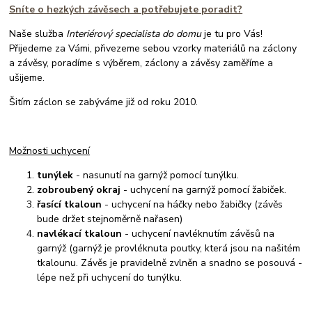
Sníte o hezkých závěsech a potřebujete poradit?
Naše služba
Interiérový specialista do domu
je tu pro Vás!
Přijedeme za Vámi, přivezeme sebou vzorky materiálů na záclony
a závěsy, poradíme s výběrem, záclony a závěsy zaměříme a
ušijeme.
Šitím záclon se zabýváme již od roku 2010.
Možnosti uchycení
tunýlek
- nasunutí na garnýž pomocí tunýlku.
zobroubený okraj
- uchycení na garnýž pomocí žabiček.
řasící tkaloun
- uchycení na háčky nebo žabičky (závěs
bude držet stejnoměrně nařasen)
navlékací tkaloun
- uchycení navléknutím závěsů na
garnýž (garnýž je provléknuta poutky, která jsou na našitém
tkalounu. Závěs je pravidelně zvlněn a snadno se posouvá -
lépe než při uchycení do tunýlku.