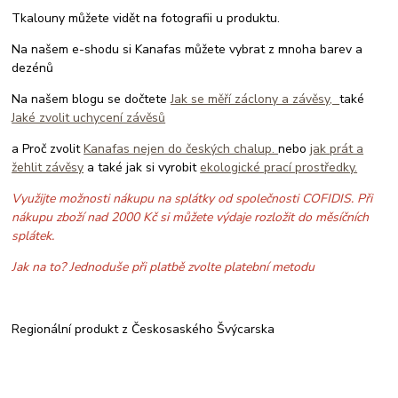
Tkalouny můžete vidět na fotografii u produktu.
Na našem e-shodu si Kanafas můžete vybrat z mnoha barev a
dezénů
Na našem blogu se dočtete
Jak se měří záclony a závěsy,
také
Jaké zvolit uchycení závěsů
a Proč zvolit
Kanafas nejen do českých chalup.
nebo
jak prát a
žehlit závěsy
a také jak si vyrobit
ekologické prací prostředky.
Využijte možnosti nákupu na splátky od společnosti COFIDIS. Při
nákupu zboží nad 2000 Kč si můžete výdaje rozložit do měsíčních
splátek.
Jak na to? Jednoduše při platbě zvolte platební metodu
Regionální produkt z Českosaského Švýcarska