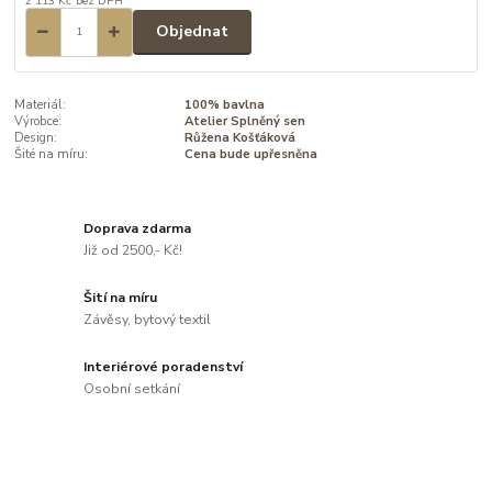
2 113 Kč
bez DPH
Objednat
Materiál:
100% bavlna
Výrobce:
Atelier Splněný sen
Design:
Růžena Košťáková
Šité na míru:
Cena bude upřesněna
Doprava zdarma
Již od 2500,- Kč!
Šití na míru
Závěsy, bytový textil
Interiérové poradenství
Osobní setkání