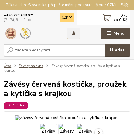
Zákazníci ze Slovenska: přepněte měnu pod touto lištou z CZK na EUR
0
ks
+420 722 943 071
CZK
za
0 Kč
(Po-Pá, 9 - 19 hod.)
Menu
Hledat
Úvod
Závěsy na okna
Závěsy červená kostička, proužek a kytička s
krajkou
Závěsy červená kostička, proužek
a kytička s krajkou
TOP produkt