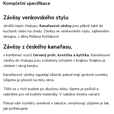
Kompletní specifikace
Závěsy venkovského stylu
zkrášlí nejen chalupu.
Kanafasové závěsy
jsou pěkné také do
kuchyně, nebo na chatu. Závěsy ve venkovském stylu, zajímavého
designu, z dílny Růženy Košťákové.
Závěsy z českého kanafasu,
v kombinaci vzorů
červený pruh, kostička a kytička.
Kanafasové
závěsy do chalupy jsou ozdobeny úchytem s krajkou. Krajkou je
zdoben i okraj kanýru.
Kanafasové závěsy vypadají úžasně, pokud mají správné rozměry.
Ušijeme je přesně na míru okna.
Těšit se z nich budete po dlouhou dobu, šijeme je pečlivě a
vybíráme pro ně kvalitní materiály. V nabídce mnoho variant.
Pokud vám rozměry, uvedené v tabulce, nevyhovují, ušijeme je tak,
jak potřebujete.