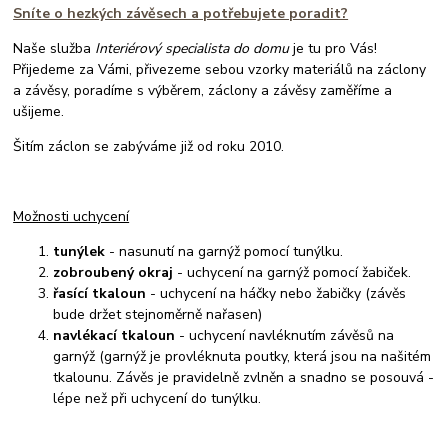
Sníte o hezkých závěsech a potřebujete poradit?
Naše služba
Interiérový specialista do domu
je tu pro Vás!
Přijedeme za Vámi, přivezeme sebou vzorky materiálů na záclony
a závěsy, poradíme s výběrem, záclony a závěsy zaměříme a
ušijeme.
Šitím záclon se zabýváme již od roku 2010.
Možnosti uchycení
tunýlek
- nasunutí na garnýž pomocí tunýlku.
zobroubený okraj
- uchycení na garnýž pomocí žabiček.
řasící tkaloun
- uchycení na háčky nebo žabičky (závěs
bude držet stejnoměrně nařasen)
navlékací tkaloun
- uchycení navléknutím závěsů na
garnýž (garnýž je provléknuta poutky, která jsou na našitém
tkalounu. Závěs je pravidelně zvlněn a snadno se posouvá -
lépe než při uchycení do tunýlku.