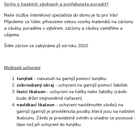
Sníte o hezkých závěsech a potřebujete poradit?
Naše služba
Interiérový specialista do domu
je tu pro Vás!
Přijedeme za Vámi, přivezeme sebou vzorky materiálů na záclony
a závěsy, poradíme s výběrem, záclony a závěsy zaměříme a
ušijeme.
Šitím záclon se zabýváme již od roku 2010.
Možnosti uchycení
tunýlek
- nasunutí na garnýž pomocí tunýlku.
zobroubený okraj
- uchycení na garnýž pomocí žabiček.
řasící tkaloun
- uchycení na háčky nebo žabičky (závěs
bude držet stejnoměrně nařasen)
navlékací tkaloun
- uchycení navléknutím závěsů na
garnýž (garnýž je provléknuta poutky, která jsou na našitém
tkalounu. Závěs je pravidelně zvlněn a snadno se posouvá -
lépe než při uchycení do tunýlku.