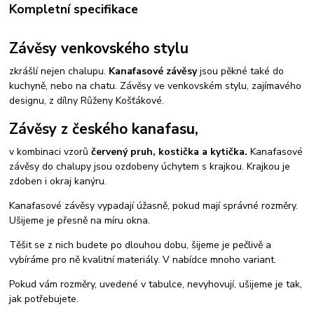
Kompletní specifikace
Závěsy venkovského stylu
zkrášlí nejen chalupu.
Kanafasové závěsy
jsou pěkné také do
kuchyně, nebo na chatu. Závěsy ve venkovském stylu, zajímavého
designu, z dílny Růženy Košťákové.
Závěsy z českého kanafasu,
v kombinaci vzorů
červený pruh, kostička a kytička.
Kanafasové
závěsy do chalupy jsou ozdobeny úchytem s krajkou. Krajkou je
zdoben i okraj kanýru.
Kanafasové závěsy vypadají úžasně, pokud mají správné rozměry.
Ušijeme je přesně na míru okna.
Těšit se z nich budete po dlouhou dobu, šijeme je pečlivě a
vybíráme pro ně kvalitní materiály. V nabídce mnoho variant.
Pokud vám rozměry, uvedené v tabulce, nevyhovují, ušijeme je tak,
jak potřebujete.