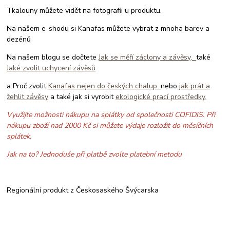
Tkalouny můžete vidět na fotografii u produktu.
Na našem e-shodu si Kanafas můžete vybrat z mnoha barev a
dezénů
Na našem blogu se dočtete
Jak se měří záclony a závěsy,
také
Jaké zvolit uchycení závěsů
a Proč zvolit
Kanafas nejen do českých chalup.
nebo
jak prát a
žehlit závěsy
a také jak si vyrobit
ekologické prací prostředky.
Využijte možnosti nákupu na splátky od společnosti COFIDIS. Při
nákupu zboží nad 2000 Kč si můžete výdaje rozložit do měsíčních
splátek.
Jak na to? Jednoduše při platbě zvolte platební metodu
Regionální produkt z Českosaského Švýcarska