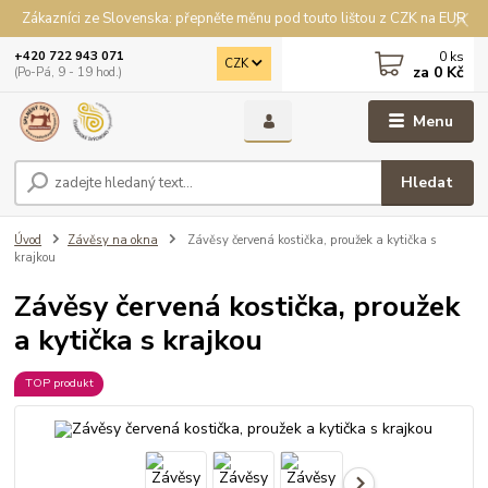
Zákazníci ze Slovenska: přepněte měnu pod touto lištou z CZK na EUR
0
ks
+420 722 943 071
CZK
za
0 Kč
(Po-Pá, 9 - 19 hod.)
Menu
Hledat
Úvod
Závěsy na okna
Závěsy červená kostička, proužek a kytička s
krajkou
Závěsy červená kostička, proužek
a kytička s krajkou
TOP produkt