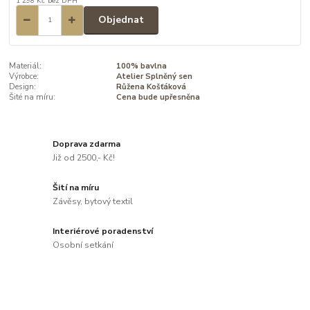
1 298 Kč
bez DPH
Objednat
Materiál:
100% bavlna
Výrobce:
Atelier Splněný sen
Design:
Růžena Košťáková
Šité na míru:
Cena bude upřesněna
Doprava zdarma
Již od 2500,- Kč!
Šití na míru
Závěsy, bytový textil
Interiérové poradenství
Osobní setkání