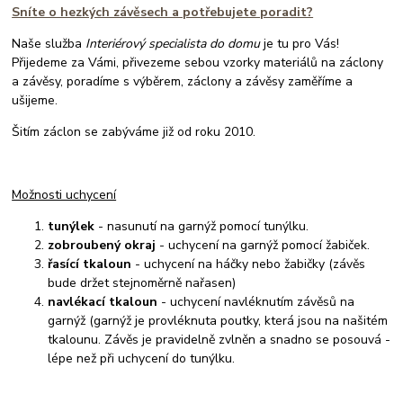
Sníte o hezkých závěsech a potřebujete poradit?
Naše služba
Interiérový specialista do domu
je tu pro Vás!
Přijedeme za Vámi, přivezeme sebou vzorky materiálů na záclony
a závěsy, poradíme s výběrem, záclony a závěsy zaměříme a
ušijeme.
Šitím záclon se zabýváme již od roku 2010.
Možnosti uchycení
tunýlek
- nasunutí na garnýž pomocí tunýlku.
zobroubený okraj
- uchycení na garnýž pomocí žabiček.
řasící tkaloun
- uchycení na háčky nebo žabičky (závěs
bude držet stejnoměrně nařasen)
navlékací tkaloun
- uchycení navléknutím závěsů na
garnýž (garnýž je provléknuta poutky, která jsou na našitém
tkalounu. Závěs je pravidelně zvlněn a snadno se posouvá -
lépe než při uchycení do tunýlku.