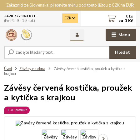
Zákazníci ze Slovenska: přepněte měnu pod touto lištou z CZK na EUR
0
ks
+420 722 943 071
CZK
za
0 Kč
(Po-Pá, 9 - 19 hod.)
Menu
Hledat
Úvod
Závěsy na okna
Závěsy červená kostička, proužek a kytička s
krajkou
Závěsy červená kostička, proužek
a kytička s krajkou
TOP produkt