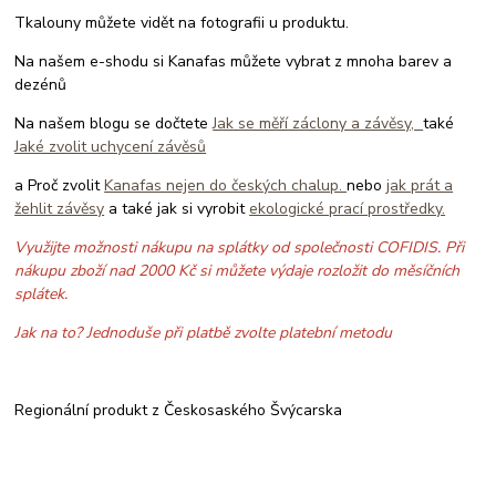
Tkalouny můžete vidět na fotografii u produktu.
Na našem e-shodu si Kanafas můžete vybrat z mnoha barev a
dezénů
Na našem blogu se dočtete
Jak se měří záclony a závěsy,
také
Jaké zvolit uchycení závěsů
a Proč zvolit
Kanafas nejen do českých chalup.
nebo
jak prát a
žehlit závěsy
a také jak si vyrobit
ekologické prací prostředky.
Využijte možnosti nákupu na splátky od společnosti COFIDIS. Při
nákupu zboží nad 2000 Kč si můžete výdaje rozložit do měsíčních
splátek.
Jak na to? Jednoduše při platbě zvolte platební metodu
Regionální produkt z Českosaského Švýcarska