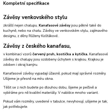
Kompletní specifikace
Závěsy venkovského stylu
zkrášlí nejen chalupu.
Kanafasové závěsy
jsou pěkné také do
kuchyně, nebo na chatu. Závěsy ve venkovském stylu, zajímavého
designu, z dílny Růženy Košťákové.
Závěsy z českého kanafasu,
v kombinaci vzorů
červený pruh, kostička a kytička.
Kanafasové
závěsy do chalupy jsou ozdobeny úchytem s krajkou. Krajkou je
zdoben i okraj kanýru.
Kanafasové závěsy vypadají úžasně, pokud mají správné rozměry.
Ušijeme je přesně na míru okna.
Těšit se z nich budete po dlouhou dobu, šijeme je pečlivě a
vybíráme pro ně kvalitní materiály. V nabídce mnoho variant.
Pokud vám rozměry, uvedené v tabulce, nevyhovují, ušijeme je tak,
jak potřebujete.