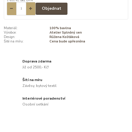
1 651 Kč
bez DPH
Objednat
Materiál:
100% bavlna
Výrobce:
Atelier Splněný sen
Design:
Růžena Košťáková
Šité na míru:
Cena bude upřesněna
Doprava zdarma
Již od 2500,- Kč!
Šití na míru
Závěsy, bytový textil
Interiérové poradenství
Osobní setkání