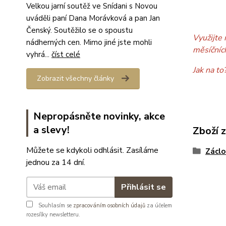
Velkou jarní soutěž ve Snídani s Novou
uváděli paní Dana Morávková a pan Jan
Čenský. Soutěžilo se o spoustu
Využijte 
nádherných cen. Mimo jiné jste mohli
měsíčníc
vyhrá...
číst celé
Jak na to
Zobrazit všechny články
Nepropásněte novinky, akce
a slevy!
Zboží 
Můžete se kdykoli odhlásit. Zasíláme
Záclo
jednou za 14 dní.
Přihlásit se
Souhlasím se
zpracováním osobních údajů
za účelem
rozesílky newsletteru.