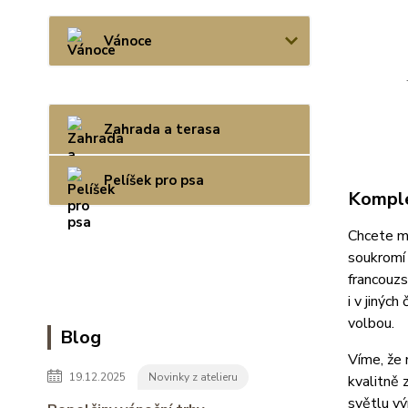
Vánoce
Zahrada a terasa
Pelíšek pro psa
Komple
Chcete mí
soukromí
francouzs
i v jinýc
volbou.
Blog
Víme, že 
19.12.2025
Novinky z atelieru
kvalitně 
světlu vý