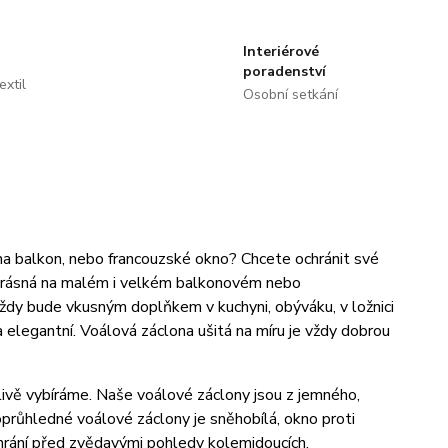
Interiérové
poradenství
extil
Osobní setkání
 na balkon, nebo francouzské okno? Chcete ochránit své
 krásná na malém i velkém balkonovém nebo
ždy bude vkusným doplňkem v kuchyni, obýváku, v ložnici
 a elegantní. Voálová záclona ušitá na míru je vždy dobrou
člivě vybíráme. Naše voálové záclony jsou z jemného,
průhledné voálové záclony je sněhobílá, okno proti
chrání před zvědavými pohledy kolemjdoucích.