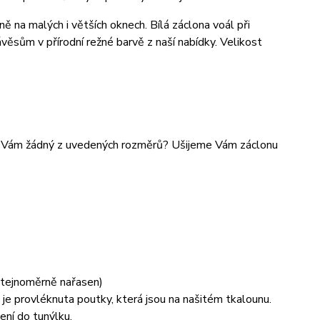
 na malých i větších oknech. Bílá záclona voál při
sům v přírodní režné barvě z naší nabídky. Velikost
je Vám žádný z uvedených rozměrů? Ušijeme Vám záclonu
 stejnoměrně nařasen)
je provléknuta poutky, která jsou na našitém tkalounu.
ení do tunýlku.