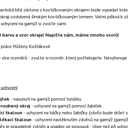
ntická bílá záclona s kostičkovaným okrajem bude vypadat krásně
kraji ozdobená širokým kostičkovaným lemem. Velmi pěkná k závě
 uchycení na garnýž si zvolte sami.
i barvu a vzor okraje! Napište nám, máme mnoho vzorů!
 práce Růženy Košťákové
e více rozměrů - zvolte si rozměr, který potřebujete. Nevyhovu
 uchycení
nýlek
- nasunutí na garnýž pomocí tunýlku.
roubený okraj
- uchycení na garnýž pomocí žabiček.
ící tkaloun
- uchycení na háčky nebo žabičky (závěs bude držet
lékací tkaloun
- uchycení navléknutím závěsů na garnýž (garnýž 
ěs je pravidelně zvlněn a snadno se posouvá - lépe než při uchyc