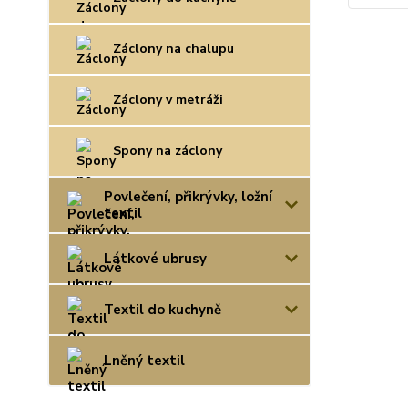
Záclony na chalupu
Záclony v metráži
Spony na záclony
Povlečení, přikrývky, ložní
textil
Látkové ubrusy
Textil do kuchyně
Lněný textil