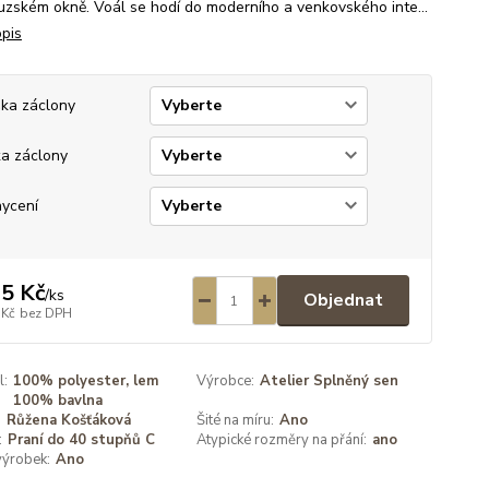
uzském okně. Voál se hodí do moderního a venkovského inte...
opis
ka záclony
ka záclony
ycení
5 Kč
/
ks
Objednat
 Kč
bez DPH
l:
100% polyester, lem
Výrobce:
Atelier Splněný sen
100% bavlna
:
Růžena Košťáková
Šité na míru:
Ano
:
Praní do 40 stupňů C
Atypické rozměry na přání:
ano
výrobek:
Ano