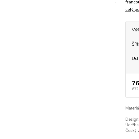
franco
celý p
Výš
Šíř
Uch
76
632
Materiá
Design
Údržba
Český 