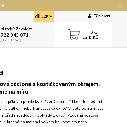
EUR
Přihlášení
CZK
 si rady? Zavolejte.
0
ks
 722 943 071
za
0 Kč
 9 - 19 hod.)
a
ová záclona s kostičkovaným okrajem,
eme na míru
 mít pěkný a prakticky zařízený interier? Hledáte moderní
u na balkon, nebo francouzské okno? Chcete ochránit své
mí před nežádoucími pohledy z okolí? Vzdušná voálová
a je krásná na malém i velkém balkonovém nebo