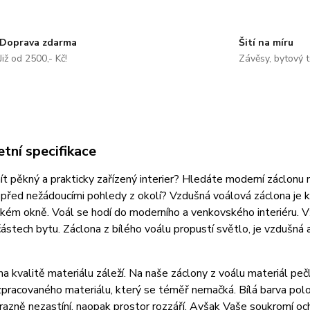
Doprava zdarma
Šití na míru
Již od 2500,- Kč!
Závěsy, bytový t
tní specifikace
t pěkný a prakticky zařízený interier? Hledáte moderní záclonu
 před nežádoucími pohledy z okolí? Vzdušná voálová záclona je
kém okně. Voál se hodí do moderního a venkovského interiéru. V
h částech bytu. Záclona z bílého voálu propustí světlo, je vzdušná
na kvalitě materiálu záleží. Na naše záclony z voálu materiál pe
zpracovaného materiálu, který se téměř nemačká. Bílá barva polo
razně nezastíní, naopak prostor rozzáří. Avšak Vaše soukromí o