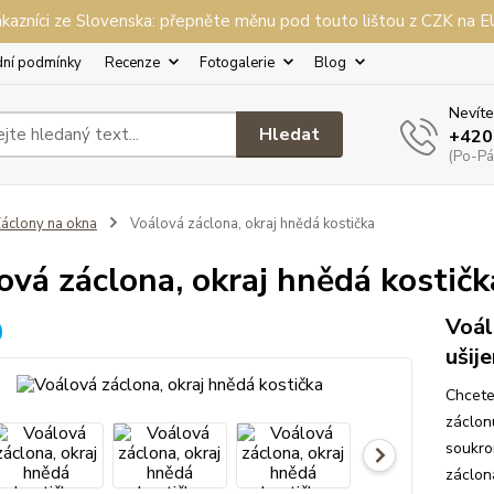
kazníci ze Slovenska: přepněte měnu pod touto lištou z CZK na 
ní podmínky
Recenze
Fotogalerie
Blog
Nevíte
Hledat
+420
(Po-Pá,
áclony na okna
Voálová záclona, okraj hnědá kostička
ová záclona, okraj hnědá kostičk
Voál
ušij
Chcete
záclon
soukro
záclon