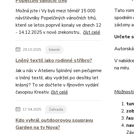
Popelčiny vánoční trhy
Tato roma
Možná jste i Vy byli mezi téměř 15 000
spodním o
návštěvníky Popelčiných vánočních trhů,
záclony a
které se letos poprvé konaly ve dnech 12
- 14.12.2025 v nově zrekonstru...
číst celé
Určete s
Autorská
29.10.2025
Interiér
Lněný textil jako rodinné stříbro?
V nabídc
na míru.
Jak u nás v Atelieru Splněný sen pečujeme
o lněný textil, aby vydržel po desítky let
krásný? To se dočtete v říjnovém vydání
Možnosti
časopisu Kreativ.
číst celé
tu
17.04.2025
Zahrada
zob
řas
Kdo vyhrál outdoorovou soupravu
nav
Garden na tv Nova?
Záv