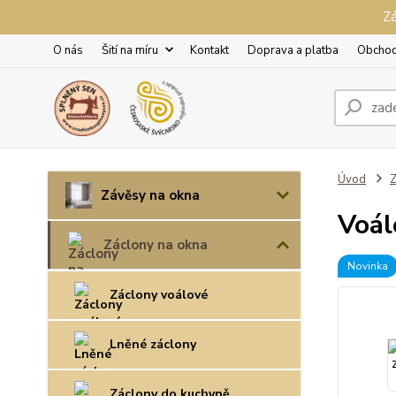
Zá
O nás
Šití na míru
Kontakt
Doprava a platba
Obchod
Úvod
Z
Závěsy na okna
Voál
Záclony na okna
Novinka
Záclony voálové
Lněné záclony
Záclony do kuchyně