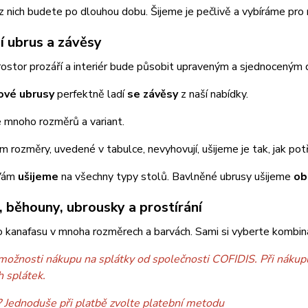
z nich budete po dlouhou dobu. Šijeme je pečlivě a vybíráme pro n
í ubrus a závěsy
ostor prozáří a interiér bude působit upraveným a sjednoceným
ové ubrusy
perfektně ladí
se závěsy
z naší nabídky.
 mnoho rozměrů a variant.
 rozměry, uvedené v tabulce, nevyhovují, ušijeme je tak, jak pot
ám
ušijeme
na všechny typy stolů. Bavlněné ubrusy ušijeme
ob
, běhouny, ubrousky a prostírání
 kanafasu v mnoha rozměrech a barvách. Sami si vyberte kombinac
možnosti nákupu na splátky od společnosti COFIDIS. Při nákupu
h splátek.
? Jednoduše při platbě zvolte platební metodu