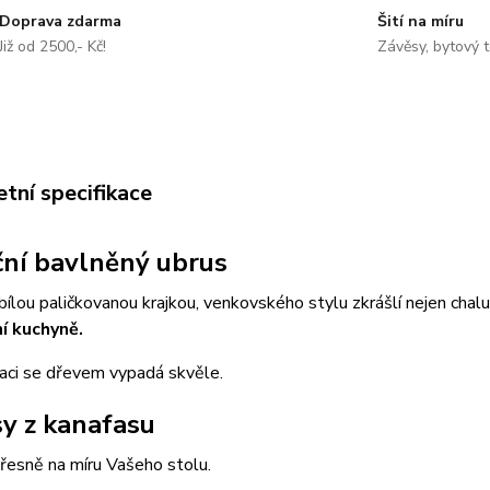
Doprava zdarma
Šití na míru
Již od 2500,- Kč!
Závěsy, bytový t
tní specifikace
ní bavlněný ubrus
ílou paličkovanou krajkou, venkovského stylu zkrášlí nejen chalu
ní kuchyně.
aci se dřevem vypadá skvěle.
y z kanafasu
řesně na míru Vašeho stolu.