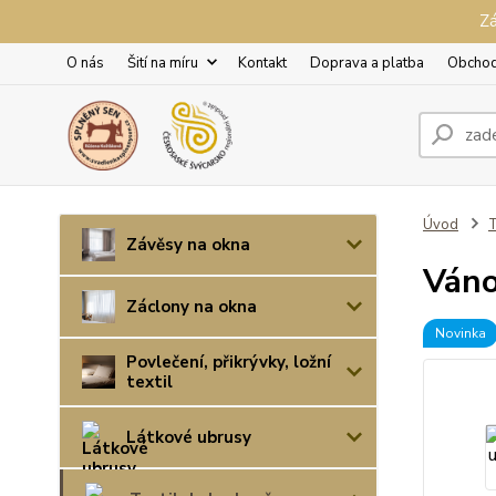
Zá
O nás
Šití na míru
Kontakt
Doprava a platba
Obchod
Úvod
T
Závěsy na okna
Váno
Záclony na okna
Novinka
Povlečení, přikrývky, ložní
textil
Látkové ubrusy