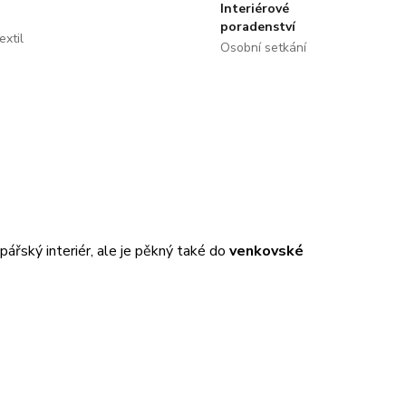
Interiérové
poradenství
extil
Osobní setkání
pářský interiér, ale je pěkný také do
venkovské