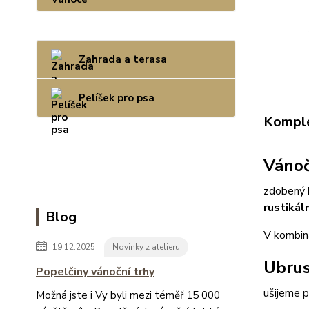
Zahrada a terasa
Pelíšek pro psa
Komple
Vánoč
zdobený b
rustikál
Blog
V kombin
19.12.2025
Novinky z atelieru
Ubrus
Popelčiny vánoční trhy
ušijeme p
Možná jste i Vy byli mezi téměř 15 000