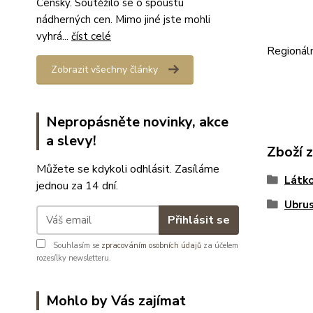
Čenský. Soutěžilo se o spoustu
nádherných cen. Mimo jiné jste mohli
vyhrá...
číst celé
Regionál
Zobrazit všechny články
Nepropásněte novinky, akce
a slevy!
Zboží 
Můžete se kdykoli odhlásit. Zasíláme
Látko
jednou za 14 dní.
Ubrus
Přihlásit se
Souhlasím se
zpracováním osobních údajů
za účelem
rozesílky newsletteru.
Mohlo by Vás zajímat