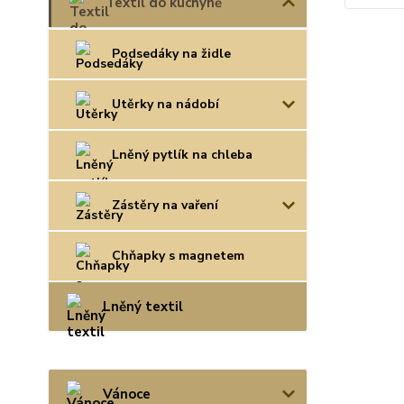
Textil do kuchyně
Podsedáky na židle
Utěrky na nádobí
Lněný pytlík na chleba
Zástěry na vaření
Chňapky s magnetem
Lněný textil
Vánoce