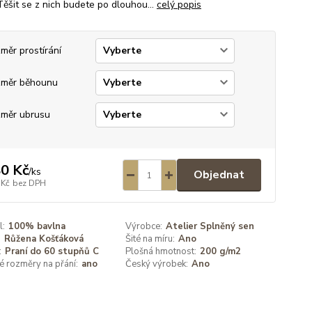
Těšit se z nich budete po dlouhou...
celý popis
měr prostírání
měr běhounu
měr ubrusu
0 Kč
/
ks
Objednat
 Kč
bez DPH
l:
100% bavlna
Výrobce:
Atelier Splněný sen
:
Růžena Košťáková
Šité na míru:
Ano
:
Praní do 60 stupňů C
Plošná hmotnost:
200 g/m2
é rozměry na přání:
ano
Český výrobek:
Ano