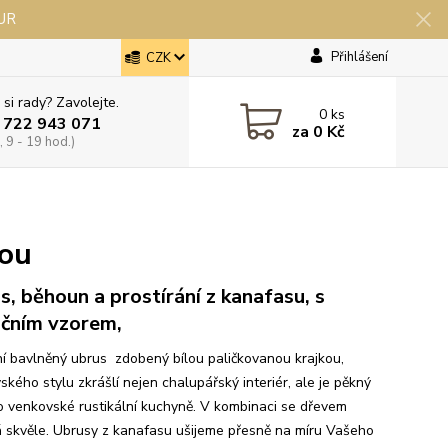
EUR
Přihlášení
CZK
 si rady? Zavolejte.
0
ks
 722 943 071
za
0 Kč
 9 - 19 hod.)
kou
s, běhoun a prostírání z kanafasu, s
čním vzorem,
í bavlněný ubrus zdobený bílou paličkovanou krajkou,
kého stylu zkrášlí nejen chalupářský interiér, ale je pěkný
o venkovské rustikální kuchyně. V kombinaci se dřevem
 skvěle. Ubrusy z kanafasu ušijeme přesně na míru Vašeho