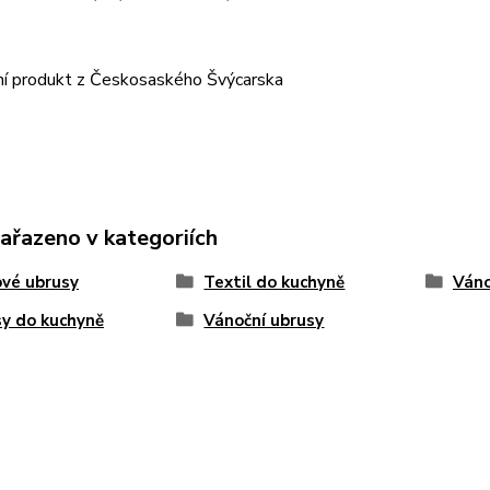
ní produkt z Českosaského Švýcarska
zařazeno v kategoriích
vé ubrusy
Textil do kuchyně
Ván
y do kuchyně
Vánoční ubrusy