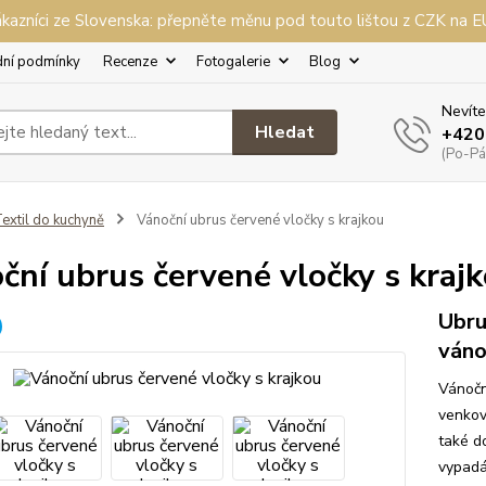
kazníci ze Slovenska: přepněte měnu pod touto lištou z CZK na 
ní podmínky
Recenze
Fotogalerie
Blog
Nevíte
Hledat
+420
(Po-Pá,
extil do kuchyně
Vánoční ubrus červené vločky s krajkou
ční ubrus červené vločky s kraj
Ubru
váno
Vánočn
venkovs
také d
vypadá