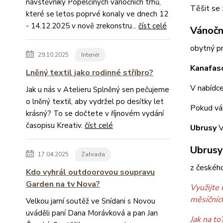
návštěvníky Popelčiných vánočních trhů,
Těšit se 
které se letos poprvé konaly ve dnech 12
- 14.12.2025 v nově zrekonstru...
číst celé
Vánočn
obytný pr
29.10.2025
Interiér
Kanafas
Lněný textil jako rodinné stříbro?
V nabídce
Jak u nás v Atelieru Splněný sen pečujeme
o lněný textil, aby vydržel po desítky let
Pokud vám
krásný? To se dočtete v říjnovém vydání
časopisu Kreativ.
číst celé
Ubrusy
V
Ubrusy
17.04.2025
Zahrada
z českého
Kdo vyhrál outdoorovou soupravu
Garden na tv Nova?
Využijte 
měsíčníc
Velkou jarní soutěž ve Snídani s Novou
uváděli paní Dana Morávková a pan Jan
Jak na to