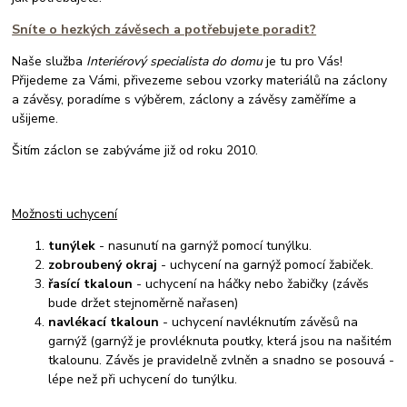
Sníte o hezkých závěsech a potřebujete poradit?
Naše služba
Interiérový specialista do domu
je tu pro Vás!
Přijedeme za Vámi, přivezeme sebou vzorky materiálů na záclony
a závěsy, poradíme s výběrem, záclony a závěsy zaměříme a
ušijeme.
Šitím záclon se zabýváme již od roku 2010.
Možnosti uchycení
tunýlek
- nasunutí na garnýž pomocí tunýlku.
zobroubený okraj
- uchycení na garnýž pomocí žabiček.
řasící tkaloun
- uchycení na háčky nebo žabičky (závěs
bude držet stejnoměrně nařasen)
navlékací tkaloun
- uchycení navléknutím závěsů na
garnýž (garnýž je provléknuta poutky, která jsou na našitém
tkalounu. Závěs je pravidelně zvlněn a snadno se posouvá -
lépe než při uchycení do tunýlku.