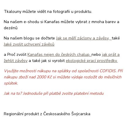
Tkalouny můžete vidět na fotografii u produktu.
Na našem e-shodu si Kanafas můžete vybrat z mnoha barev a
dezénů
Na našem blogu se dočtete
Jak se měří záclony a závěsy,
také
Jaké zvolit uchycení závěsů
a Proč zvolit
Kanafas nejen do českých chalup.
nebo
jak prát a
žehlit závěsy
a také jak si vyrobit
ekologické prací prostředky.
Využijte možnosti nákupu na splátky od společnosti COFIDIS. Při
nákupu zboží nad 2000 Kč si můžete výdaje rozložit do měsíčních
splátek.
Jak na to? Jednoduše při platbě zvolte platební metodu
Regionální produkt z Českosaského Švýcarska