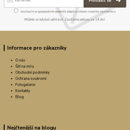
Přihlásit se
Souhlasím se
zpracováním osobních údajů
za účelem rozesílky newsletteru.
Můžete se kdykoli odhlásit. Zasíláme jednou za 14 dní.
Informace pro zákazníky
O nás
Šití na míru
Obchodní podmínky
Ochrana soukromí
Fotogalerie
Kontakty
Blog
Nejčtenější na blogu