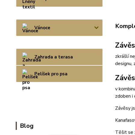
Komple
Vánoce
Závěs
zkrášlí n
Zahrada a terasa
designu, 
Pelíšek pro psa
Závěs
v kombin
zdoben i 
Závěsy j
Kanafasov
Blog
Těšit se 