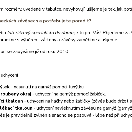
 rozměry, uvedené v tabulce, nevyhovují, ušijeme je tak, jak pot
hezkých závěsech a potřebujete poradit?
žba
Interiérový specialista do domu
je tu pro Vás! Přijedeme za
poradíme s výběrem, záclony a závěsy zaměříme a ušijeme.
lon se zabýváme již od roku 2010.
 uchycení
nýlek
- nasunutí na garnýž pomocí tunýlku.
roubený okraj
- uchycení na garnýž pomocí žabiček.
ící tkaloun
- uchycení na háčky nebo žabičky (závěs bude držet
lékací tkaloun
- uchycení navléknutím závěsů na garnýž (garnýž 
ěs je pravidelně zvlněn a snadno se posouvá - lépe než při uchyc