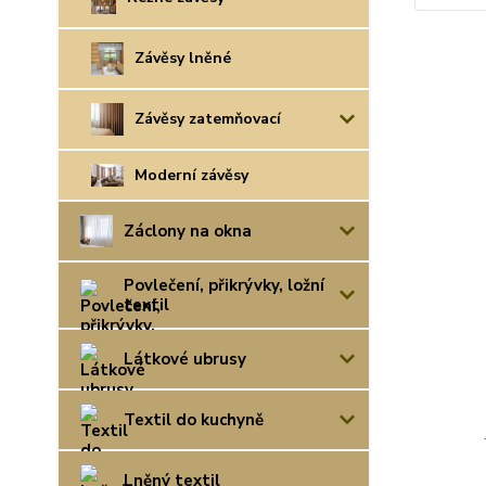
Závěsy lněné
Závěsy zatemňovací
Moderní závěsy
Záclony na okna
Povlečení, přikrývky, ložní
textil
Látkové ubrusy
Textil do kuchyně
Lněný textil