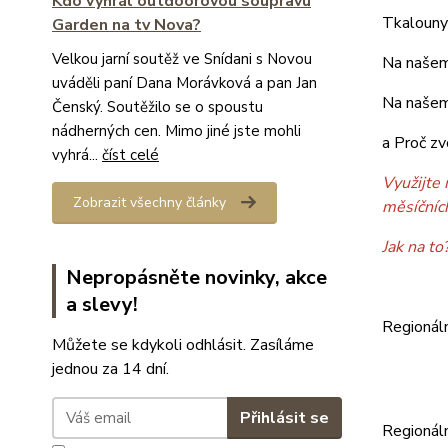
Kdo vyhrál outdoorovou soupravu
Tkalouny 
Garden na tv Nova?
Velkou jarní soutěž ve Snídani s Novou
Na našem
uváděli paní Dana Morávková a pan Jan
Na našem
Čenský. Soutěžilo se o spoustu
nádherných cen. Mimo jiné jste mohli
a Proč zv
vyhrá...
číst celé
Využijte 
Zobrazit všechny články
měsíčníc
Jak na to
Nepropásněte novinky, akce
a slevy!
Regionál
Můžete se kdykoli odhlásit. Zasíláme
jednou za 14 dní.
Přihlásit se
Regionál