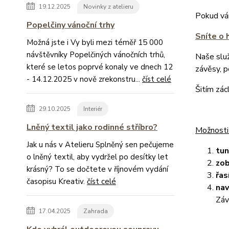
19.12.2025
Novinky z atelieru
Pokud vám
Popelčiny vánoční trhy
Sníte o 
Možná jste i Vy byli mezi téměř 15 000
návštěvníky Popelčiných vánočních trhů,
Naše slu
které se letos poprvé konaly ve dnech 12
závěsy, 
- 14.12.2025 v nově zrekonstru...
číst celé
Šitím zác
29.10.2025
Interiér
Lněný textil jako rodinné stříbro?
Možnosti
Jak u nás v Atelieru Splněný sen pečujeme
tu
o lněný textil, aby vydržel po desítky let
zob
krásný? To se dočtete v říjnovém vydání
řas
časopisu Kreativ.
číst celé
nav
Záv
17.04.2025
Zahrada