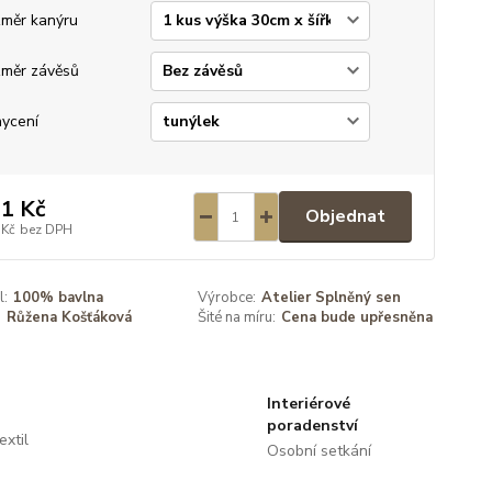
měr kanýru
měr závěsů
ycení
1 Kč
Objednat
 Kč
bez DPH
l:
100% bavlna
Výrobce:
Atelier Splněný sen
:
Růžena Košťáková
Šité na míru:
Cena bude upřesněna
Interiérové
poradenství
extil
Osobní setkání