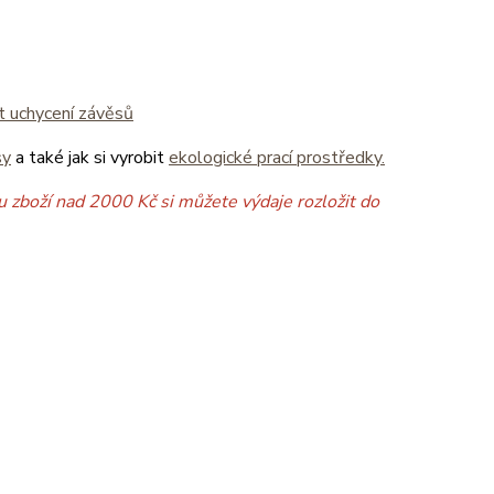
it uchycení závěsů
sy
a také jak si vyrobit
ekologické prací prostředky.
 zboží nad 2000 Kč si můžete výdaje rozložit do