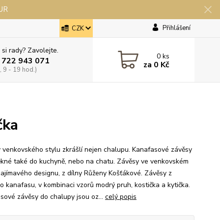
EUR
Přihlášení
CZK
 si rady? Zavolejte.
0
ks
 722 943 071
za
0 Kč
 9 - 19 hod.)
čka
 venkovského stylu zkrášlí nejen chalupu. Kanafasové závěsy
ěkné také do kuchyně, nebo na chatu. Závěsy ve venkovském
 zajímavého designu, z dílny Růženy Košťákové. Závěsy z
o kanafasu, v kombinaci vzorů modrý pruh, kostička a kytička.
sové závěsy do chalupy jsou oz...
celý popis