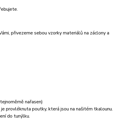
řebujete.
 Vámi, přivezeme sebou vzorky materiálů na záclony a
 stejnoměrně nařasen)
je provléknuta poutky, která jsou na našitém tkalounu.
ení do tunýlku.