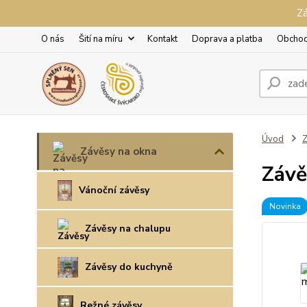
Zá
O nás
Šití na míru
Kontakt
Doprava a platba
Obchod
Úvod
Z
Závěsy na okna
Závě
Vánoční závěsy
Novinka
Závěsy na chalupu
Závěsy do kuchyně
Režné závěsy