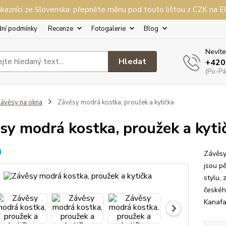
kazníci ze Slovenska: přepněte měnu pod touto lištou z CZK na 
ní podmínky
Recenze
Fotogalerie
Blog
Nevíte
Hledat
+420
(Po-Pá,
ávěsy na okna
Závěsy modrá kostka, proužek a kytička
sy modrá kostka, proužek a kyti
Závěsy
jsou p
stylu,
českéh
Kanafa