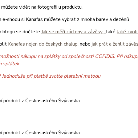
můžete vidět na fotografii u produktu.
 e-shodu si Kanafas můžete vybrat z mnoha barev a dezénů
 blogu se dočtete
Jak se měří záclony a závěsy,
také
Jaké zvol
olit
Kanafas nejen do českých chalup.
nebo
jak prát a žehlit závě
možnosti nákupu na splátky od společnosti COFIDIS. Při nákupu
h splátek.
? Jednoduše při platbě zvolte platební metodu
ní produkt z Českosaského Švýcarska
ní produkt z Českosaského Švýcarska