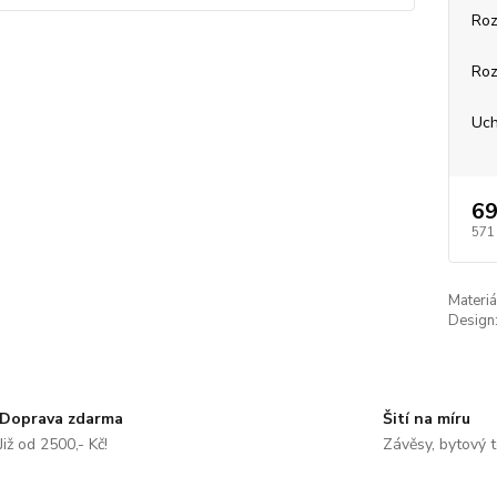
Roz
Roz
Uch
69
571
Materiá
Design
Doprava zdarma
Šití na míru
Již od 2500,- Kč!
Závěsy, bytový t