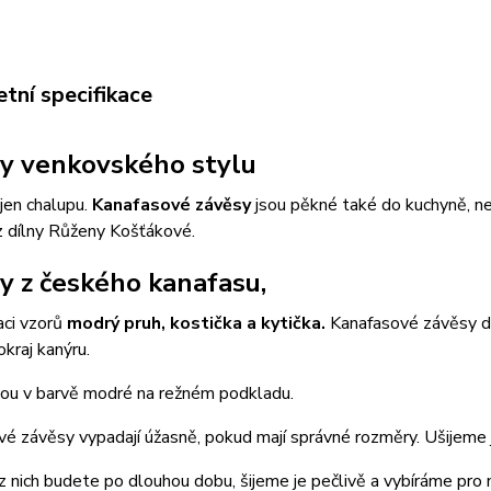
tní specifikace
y venkovského stylu
ejen chalupu.
Kanafasové závěsy
jsou pěkné také do kuchyně, n
z dílny Růženy Košťákové.
y z českého kanafasu,
aci vzorů
modrý pruh, kostička a kytička.
Kanafasové závěsy do
okraj kanýru.
sou v barvě modré na režném podkladu.
é závěsy vypadají úžasně, pokud mají správné rozměry. Ušijeme 
z nich budete po dlouhou dobu, šijeme je pečlivě a vybíráme pro n