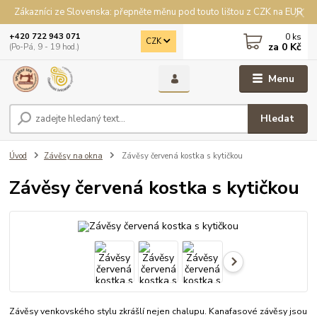
Zákazníci ze Slovenska: přepněte měnu pod touto lištou z CZK na EUR
0
ks
+420 722 943 071
CZK
za
0 Kč
(Po-Pá, 9 - 19 hod.)
Menu
Hledat
Úvod
Závěsy na okna
Závěsy červená kostka s kytičkou
Závěsy červená kostka s kytičkou
Závěsy venkovského stylu zkrášlí nejen chalupu. Kanafasové závěsy jsou