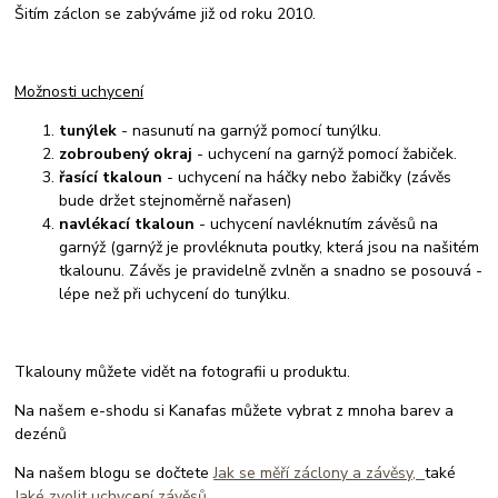
Šitím záclon se zabýváme již od roku 2010.
Možnosti uchycení
tunýlek
- nasunutí na garnýž pomocí tunýlku.
zobroubený okraj
- uchycení na garnýž pomocí žabiček.
řasící tkaloun
- uchycení na háčky nebo žabičky (závěs
bude držet stejnoměrně nařasen)
navlékací tkaloun
- uchycení navléknutím závěsů na
garnýž (garnýž je provléknuta poutky, která jsou na našitém
tkalounu. Závěs je pravidelně zvlněn a snadno se posouvá -
lépe než při uchycení do tunýlku.
Tkalouny můžete vidět na fotografii u produktu.
Na našem e-shodu si Kanafas můžete vybrat z mnoha barev a
dezénů
Na našem blogu se dočtete
Jak se měří záclony a závěsy,
také
Jaké zvolit uchycení závěsů