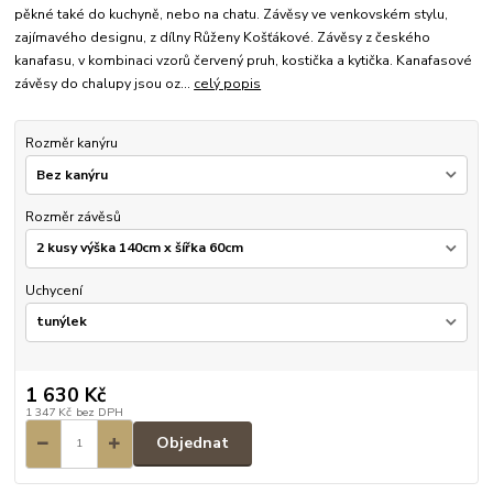
pěkné také do kuchyně, nebo na chatu. Závěsy ve venkovském stylu,
zajímavého designu, z dílny Růženy Košťákové. Závěsy z českého
kanafasu, v kombinaci vzorů červený pruh, kostička a kytička. Kanafasové
závěsy do chalupy jsou oz...
celý popis
Rozměr kanýru
Rozměr závěsů
Uchycení
1 630 Kč
1 347 Kč
bez DPH
Objednat