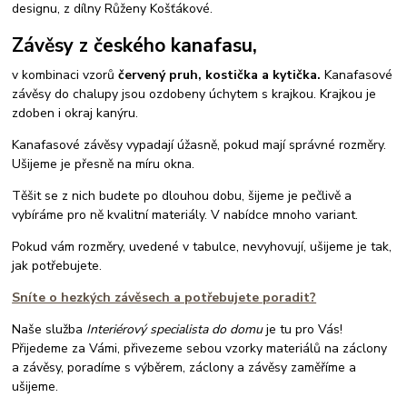
designu, z dílny Růženy Košťákové.
Závěsy z českého kanafasu,
v kombinaci vzorů
červený pruh, kostička a kytička.
Kanafasové
závěsy do chalupy jsou ozdobeny úchytem s krajkou. Krajkou je
zdoben i okraj kanýru.
Kanafasové závěsy vypadají úžasně, pokud mají správné rozměry.
Ušijeme je přesně na míru okna.
Těšit se z nich budete po dlouhou dobu, šijeme je pečlivě a
vybíráme pro ně kvalitní materiály. V nabídce mnoho variant.
Pokud vám rozměry, uvedené v tabulce, nevyhovují, ušijeme je tak,
jak potřebujete.
Sníte o hezkých závěsech a potřebujete poradit?
Naše služba
Interiérový specialista do domu
je tu pro Vás!
Přijedeme za Vámi, přivezeme sebou vzorky materiálů na záclony
a závěsy, poradíme s výběrem, záclony a závěsy zaměříme a
ušijeme.