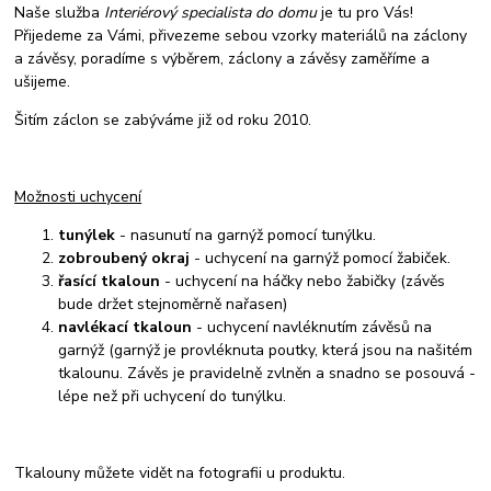
Naše služba
Interiérový specialista do domu
je tu pro Vás!
Přijedeme za Vámi, přivezeme sebou vzorky materiálů na záclony
a závěsy, poradíme s výběrem, záclony a závěsy zaměříme a
ušijeme.
Šitím záclon se zabýváme již od roku 2010.
Možnosti uchycení
tunýlek
- nasunutí na garnýž pomocí tunýlku.
zobroubený okraj
- uchycení na garnýž pomocí žabiček.
řasící tkaloun
- uchycení na háčky nebo žabičky (závěs
bude držet stejnoměrně nařasen)
navlékací tkaloun
- uchycení navléknutím závěsů na
garnýž (garnýž je provléknuta poutky, která jsou na našitém
tkalounu. Závěs je pravidelně zvlněn a snadno se posouvá -
lépe než při uchycení do tunýlku.
Tkalouny můžete vidět na fotografii u produktu.