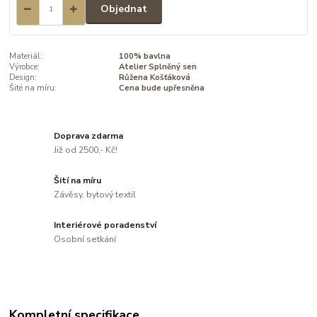
Objednat
Materiál:
100% bavlna
Výrobce:
Atelier Splněný sen
Design:
Růžena Košťáková
Šité na míru:
Cena bude upřesněna
Doprava zdarma
Již od 2500,- Kč!
Šití na míru
Závěsy, bytový textil
Interiérové poradenství
Osobní setkání
Kompletní specifikace