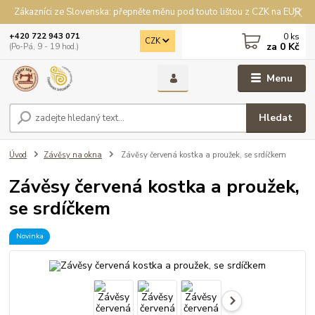
Zákazníci ze Slovenska: přepněte měnu pod touto lištou z CZK na EUR
0
ks
+420 722 943 071
CZK
za
0 Kč
(Po-Pá, 9 - 19 hod.)
Menu
Hledat
Úvod
Závěsy na okna
Závěsy červená kostka a proužek, se srdíčkem
Závěsy červená kostka a proužek,
se srdíčkem
Novinka