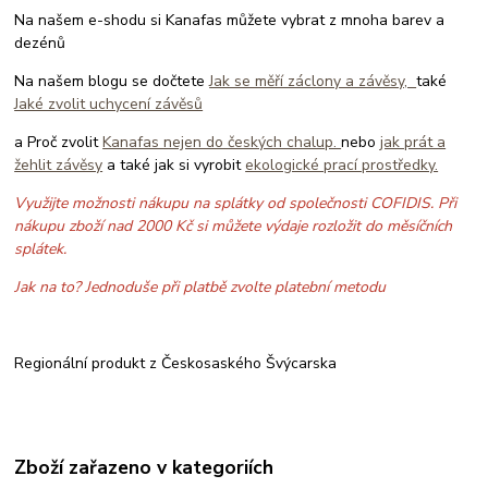
Na našem e-shodu si Kanafas můžete vybrat z mnoha barev a
dezénů
Na našem blogu se dočtete
Jak se měří záclony a závěsy,
také
Jaké zvolit uchycení závěsů
a Proč zvolit
Kanafas nejen do českých chalup.
nebo
jak prát a
žehlit závěsy
a také jak si vyrobit
ekologické prací prostředky.
Využijte možnosti nákupu na splátky od společnosti COFIDIS. Při
nákupu zboží nad 2000 Kč si můžete výdaje rozložit do měsíčních
splátek.
Jak na to? Jednoduše při platbě zvolte platební metodu
Regionální produkt z Českosaského Švýcarska
Zboží zařazeno v kategoriích