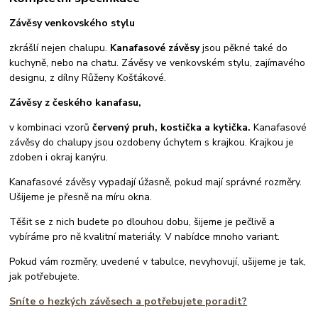
Závěsy venkovského stylu
zkrášlí nejen chalupu.
Kanafasové závěsy
jsou pěkné také do
kuchyně, nebo na chatu. Závěsy ve venkovském stylu, zajímavého
designu, z dílny Růženy Košťákové.
Závěsy z českého kanafasu,
v kombinaci vzorů
červený pruh, kostička a kytička.
Kanafasové
závěsy do chalupy jsou ozdobeny úchytem s krajkou. Krajkou je
zdoben i okraj kanýru.
Kanafasové závěsy vypadají úžasně, pokud mají správné rozměry.
Ušijeme je přesně na míru okna.
Těšit se z nich budete po dlouhou dobu, šijeme je pečlivě a
vybíráme pro ně kvalitní materiály. V nabídce mnoho variant.
Pokud vám rozměry, uvedené v tabulce, nevyhovují, ušijeme je tak,
jak potřebujete.
Sníte o hezkých závěsech a potřebujete poradit?