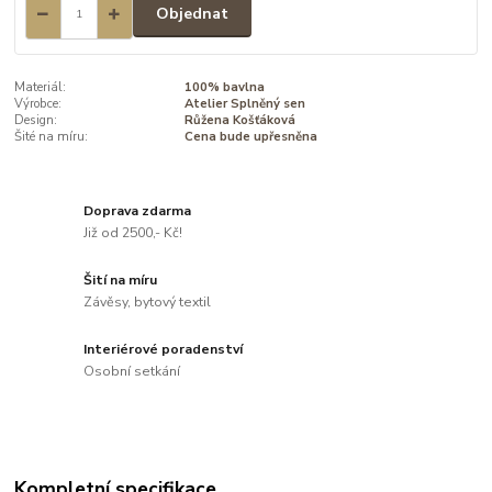
Objednat
Materiál:
100% bavlna
Výrobce:
Atelier Splněný sen
Design:
Růžena Košťáková
Šité na míru:
Cena bude upřesněna
Doprava zdarma
Již od 2500,- Kč!
Šití na míru
Závěsy, bytový textil
Interiérové poradenství
Osobní setkání
Kompletní specifikace