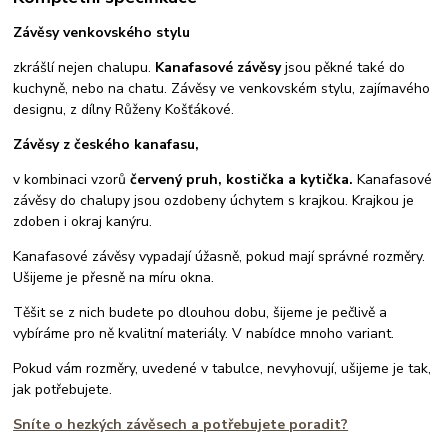
Závěsy venkovského stylu
zkrášlí nejen chalupu.
Kanafasové závěsy
jsou pěkné také do
kuchyně, nebo na chatu. Závěsy ve venkovském stylu, zajímavého
designu, z dílny Růženy Košťákové.
Závěsy z českého kanafasu,
v kombinaci vzorů
červený pruh, kostička a kytička.
Kanafasové
závěsy do chalupy jsou ozdobeny úchytem s krajkou. Krajkou je
zdoben i okraj kanýru.
Kanafasové závěsy vypadají úžasně, pokud mají správné rozměry.
Ušijeme je přesně na míru okna.
Těšit se z nich budete po dlouhou dobu, šijeme je pečlivě a
vybíráme pro ně kvalitní materiály. V nabídce mnoho variant.
Pokud vám rozměry, uvedené v tabulce, nevyhovují, ušijeme je tak,
jak potřebujete.
Sníte o hezkých závěsech a potřebujete poradit?