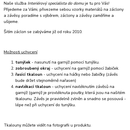
Naše služba
Interiérový specialista do domu
je tu pro Vás!
Přijedeme za Vámi, přivezeme sebou vzorky materiálů na záclony
a závěsy, poradíme s výběrem, záclony a závěsy zaměříme a
ušijeme.
Šitím záclon se zabýváme již od roku 2010.
Možnosti uchycení
tunýlek
- nasunutí na garnýž pomocí tunýlku.
zobroubený okraj
- uchycení na garnýž pomocí žabiček.
řasící tkaloun
- uchycení na háčky nebo žabičky (závěs
bude držet stejnoměrně nařasen)
navlékací tkaloun
- uchycení navléknutím závěsů na
garnýž (garnýž je provléknuta poutky, která jsou na našitém
tkalounu. Závěs je pravidelně zvlněn a snadno se posouvá -
lépe než při uchycení do tunýlku.
Tkalouny můžete vidět na fotografii u produktu.