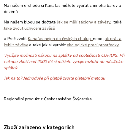
Na našem e-shodu si Kanafas můžete vybrat z mnoha barev a
dezénů
Na našem blogu se dočtete
Jak se měří záclony a závěsy,
také
Jaké zvolit uchycení závěsů
a Proč zvolit
Kanafas nejen do českých chalup.
nebo
jak prát a
žehlit závěsy
a také jak si vyrobit
ekologické prací prostředky.
Využijte možnosti nákupu na splátky od společnosti COFIDIS. Při
nákupu zboží nad 2000 Kč si můžete výdaje rozložit do měsíčních
splátek.
Jak na to? Jednoduše při platbě zvolte platební metodu
Regionální produkt z Českosaského Švýcarska
Zboží zařazeno v kategoriích