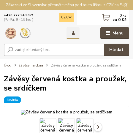
Zákazníci ze Slovenska: přepněte měnu pod touto lištou z CZK na EUR
0
ks
+420 722 943 071
CZK
za
0 Kč
(Po-Pá, 9 - 19 hod.)
Menu
Hledat
Úvod
Závěsy na okna
Závěsy červená kostka a proužek, se srdíčkem
Závěsy červená kostka a proužek,
se srdíčkem
Novinka