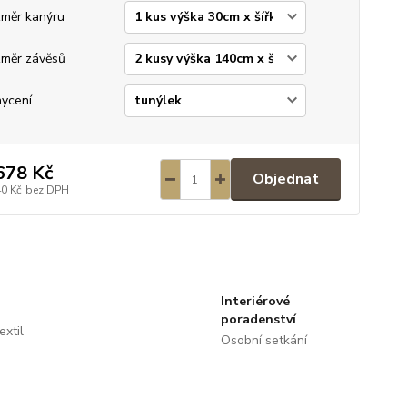
měr kanýru
měr závěsů
ycení
678 Kč
Objednat
40 Kč
bez DPH
Interiérové
poradenství
extil
Osobní setkání