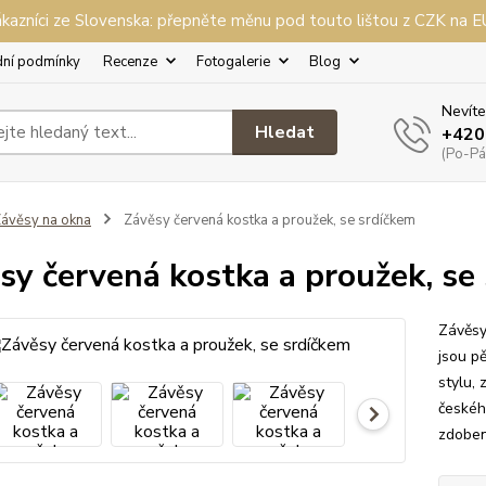
kazníci ze Slovenska: přepněte měnu pod touto lištou z CZK na 
ní podmínky
Recenze
Fotogalerie
Blog
Nevíte
Hledat
+420
(Po-Pá,
ávěsy na okna
Závěsy červená kostka a proužek, se srdíčkem
sy červená kostka a proužek, se
Závěsy
jsou p
stylu,
českéh
zdoben