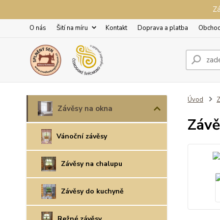
Zá
O nás
Šití na míru
Kontakt
Doprava a platba
Obchod
Úvod
Z
Závěsy na okna
Závě
Vánoční závěsy
Závěsy na chalupu
Závěsy do kuchyně
Režné závěsy