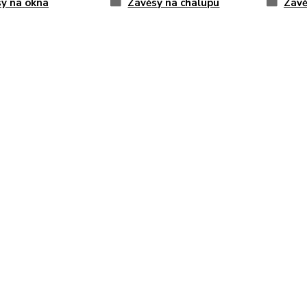
y na okna
Závěsy na chalupu
Závě