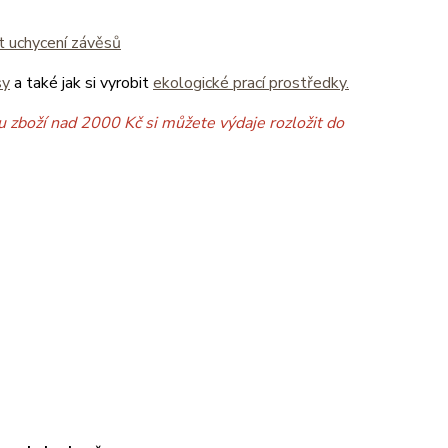
it uchycení závěsů
sy
a také jak si vyrobit
ekologické prací prostředky.
 zboží nad 2000 Kč si můžete výdaje rozložit do