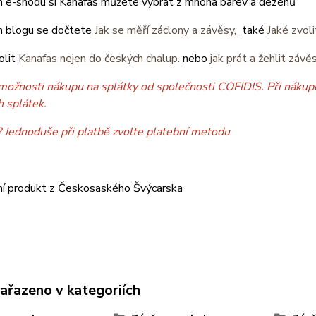
 e-shodu si Kanafas můžete vybrat z mnoha barev a dezénů
 blogu se dočtete
Jak se měří záclony a závěsy,
také
Jaké zvol
olit
Kanafas nejen do českých chalup.
nebo
jak prát a žehlit závě
možnosti nákupu na splátky od společnosti COFIDIS. Při nákupu
h splátek.
? Jednoduše při platbě zvolte platební metodu
ní produkt z Českosaského Švýcarska
zařazeno v kategoriích