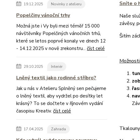
Sníte o 
19.12.2025
Novinky z atelieru
Popelčiny vánoční trhy
Naše slu
závěsy, 
Možná jste i Vy byli mezi téměř 15 000
návštěvníky Popelčiných vánočních trhů,
Šitím zác
které se letos poprvé konaly ve dnech 12
- 14.12.2025 v nově zrekonstru...
číst celé
Možnosti
29.10.2025
Interiér
tu
Lněný textil jako rodinné stříbro?
zob
řas
Jak u nás v Atelieru Splněný sen pečujeme
nav
o lněný textil, aby vydržel po desítky let
Záv
krásný? To se dočtete v říjnovém vydání
časopisu Kreativ.
číst celé
Tkalouny 
17.04.2025
Zahrada