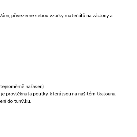
 Vámi, přivezeme sebou vzorky materiálů na záclony a
 stejnoměrně nařasen)
je provléknuta poutky, která jsou na našitém tkalounu.
ení do tunýlku.