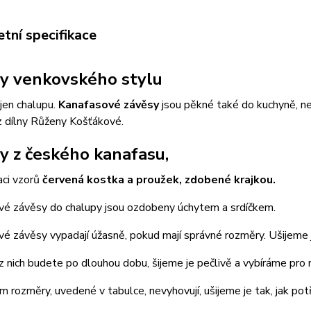
tní specifikace
y venkovského stylu
ejen chalupu.
Kanafasové závěsy
jsou pěkné také do kuchyně, n
z dílny Růženy Košťákové.
y z českého kanafasu,
aci vzorů
červená kostka a proužek, zdobené krajkou.
vé závěsy do chalupy jsou ozdobeny úchytem a srdíčkem.
é závěsy vypadají úžasně, pokud mají správné rozměry. Ušijeme 
z nich budete po dlouhou dobu, šijeme je pečlivě a vybíráme pro n
 rozměry, uvedené v tabulce, nevyhovují, ušijeme je tak, jak pot