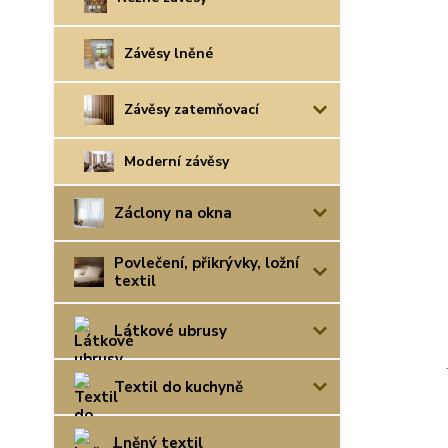
Závěsy lněné
Závěsy zatemňovací
Moderní závěsy
Záclony na okna
Povlečení, přikrývky, ložní
textil
Látkové ubrusy
Textil do kuchyně
Lněný textil