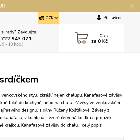
EUR
Přihlášení
CZK
 si rady? Zavolejte.
0
ks
 722 943 071
za
0 Kč
 9 - 19 hod.)
 srdíčkem
 venkovského stylu zkrášlí nejen chalupu. Kanafasové závěsy
ěkné také do kuchyně, nebo na chatu. Závěsy ve venkovském
 zajímavého designu, z dílny Růženy Košťákové. Závěsy z
o kanafasu, v kombinaci vzorů červená kostka a proužek,
é krajkou. Kanafasové závěsy do chalu...
celý popis