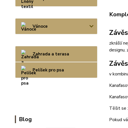
Komple
Vánoce
Závěs
zkrášlí n
designu, 
Zahrada a terasa
Závěs
Pelíšek pro psa
v kombin
Kanafaso
Kanafasov
Těšit se 
Blog
Pokud vám