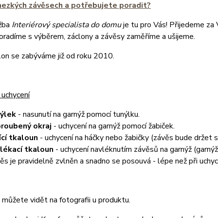
hezkých závěsech a potřebujete poradit?
žba
Interiérový specialista do domu
je tu pro Vás! Přijedeme za
poradíme s výběrem, záclony a závěsy zaměříme a ušijeme.
lon se zabýváme již od roku 2010.
 uchycení
nýlek
- nasunutí na garnýž pomocí tunýlku.
roubený okraj
- uchycení na garnýž pomocí žabiček.
ící tkaloun
- uchycení na háčky nebo žabičky (závěs bude držet
lékací tkaloun
- uchycení navléknutím závěsů na garnýž (garnýž 
ěs je pravidelně zvlněn a snadno se posouvá - lépe než při uchyc
můžete vidět na fotografii u produktu.