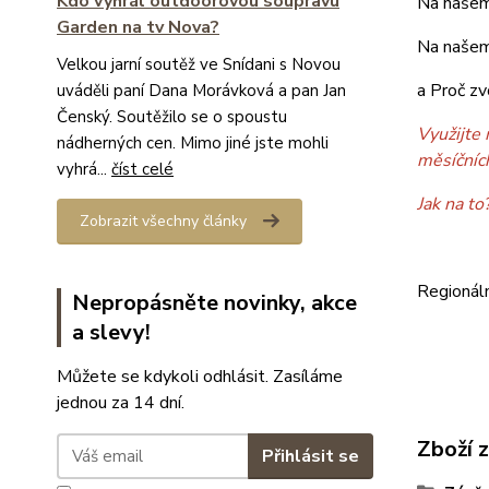
Kdo vyhrál outdoorovou soupravu
Na našem
Garden na tv Nova?
Na našem
Velkou jarní soutěž ve Snídani s Novou
a Proč zv
uváděli paní Dana Morávková a pan Jan
Čenský. Soutěžilo se o spoustu
Využijte 
nádherných cen. Mimo jiné jste mohli
měsíčníc
vyhrá...
číst celé
Jak na to
Zobrazit všechny články
Regionál
Nepropásněte novinky, akce
a slevy!
Můžete se kdykoli odhlásit. Zasíláme
jednou za 14 dní.
Zboží 
Přihlásit se