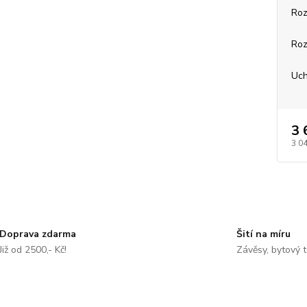
Roz
Roz
Uch
3 
3 0
Doprava zdarma
Šití na míru
Již od 2500,- Kč!
Závěsy, bytový t