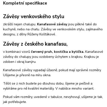
Kompletní specifikace
Závěsy venkovského stylu
zkrášlí nejen chalupu.
Kanafasové závěsy
jsou pěkné také do
kuchyně, nebo na chatu. Závěsy ve venkovském stylu, zajímavého
designu, z dílny Růženy Košťákové.
Závěsy z českého kanafasu,
v kombinaci vzorů
červený pruh, kostička a kytička.
Kanafasové
závěsy do chalupy jsou ozdobeny úchytem s krajkou. Krajkou je
zdoben i okraj kanýru.
Kanafasové závěsy vypadají úžasně, pokud mají správné rozměry.
Ušijeme je přesně na míru okna.
Těšit se z nich budete po dlouhou dobu, šijeme je pečlivě a
vybíráme pro ně kvalitní materiály. V nabídce mnoho variant.
Pokud vám rozměry, uvedené v tabulce, nevyhovují, ušijeme je tak,
jak potřebujete.