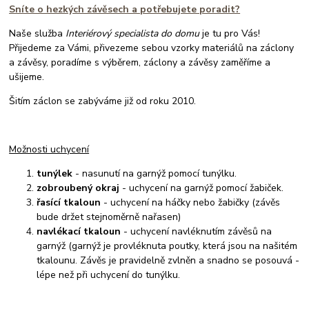
Sníte o hezkých závěsech a potřebujete poradit?
Naše služba
Interiérový specialista do domu
je tu pro Vás!
Přijedeme za Vámi, přivezeme sebou vzorky materiálů na záclony
a závěsy, poradíme s výběrem, záclony a závěsy zaměříme a
ušijeme.
Šitím záclon se zabýváme již od roku 2010.
Možnosti uchycení
tunýlek
- nasunutí na garnýž pomocí tunýlku.
zobroubený okraj
- uchycení na garnýž pomocí žabiček.
řasící tkaloun
- uchycení na háčky nebo žabičky (závěs
bude držet stejnoměrně nařasen)
navlékací tkaloun
- uchycení navléknutím závěsů na
garnýž (garnýž je provléknuta poutky, která jsou na našitém
tkalounu. Závěs je pravidelně zvlněn a snadno se posouvá -
lépe než při uchycení do tunýlku.