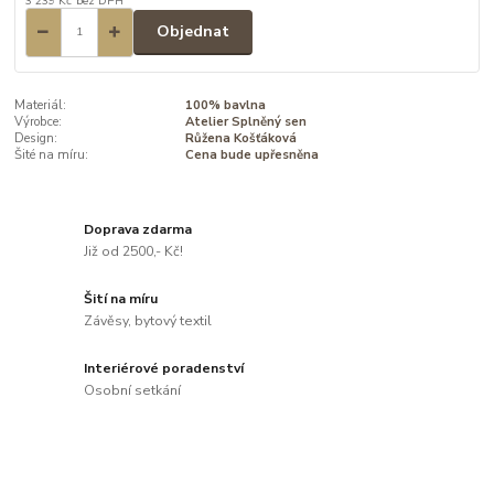
3 239 Kč
bez DPH
Objednat
Materiál:
100% bavlna
Výrobce:
Atelier Splněný sen
Design:
Růžena Košťáková
Šité na míru:
Cena bude upřesněna
Doprava zdarma
Již od 2500,- Kč!
Šití na míru
Závěsy, bytový textil
Interiérové poradenství
Osobní setkání