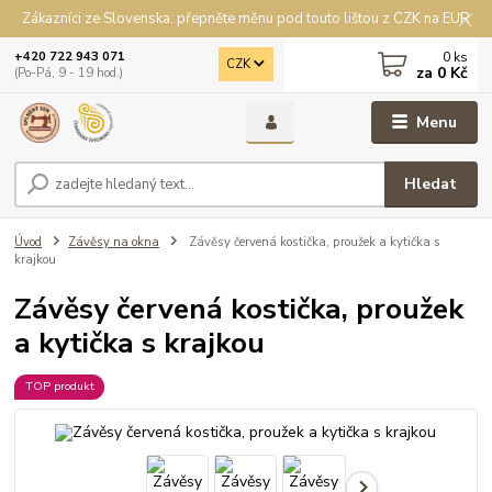
Zákazníci ze Slovenska: přepněte měnu pod touto lištou z CZK na EUR
0
ks
+420 722 943 071
CZK
za
0 Kč
(Po-Pá, 9 - 19 hod.)
Menu
Hledat
Úvod
Závěsy na okna
Závěsy červená kostička, proužek a kytička s
krajkou
Závěsy červená kostička, proužek
a kytička s krajkou
TOP produkt