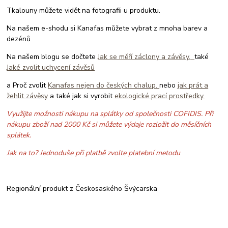
Tkalouny můžete vidět na fotografii u produktu.
Na našem e-shodu si Kanafas můžete vybrat z mnoha barev a
dezénů
Na našem blogu se dočtete
Jak se měří záclony a závěsy,
také
Jaké zvolit uchycení závěsů
a Proč zvolit
Kanafas nejen do českých chalup.
nebo
jak prát a
žehlit závěsy
a také jak si vyrobit
ekologické prací prostředky.
Využijte možnosti nákupu na splátky od společnosti COFIDIS. Při
nákupu zboží nad 2000 Kč si můžete výdaje rozložit do měsíčních
splátek.
Jak na to? Jednoduše při platbě zvolte platební metodu
Regionální produkt z Českosaského Švýcarska