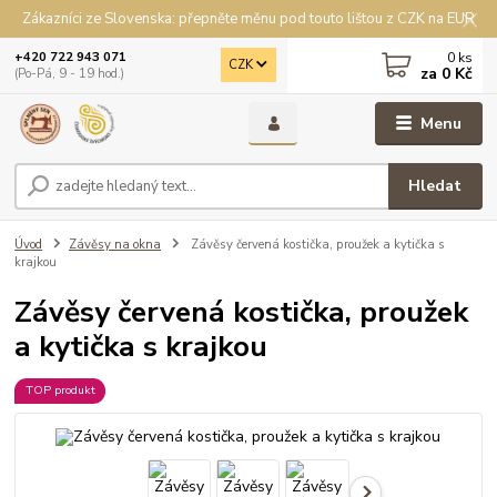
Zákazníci ze Slovenska: přepněte měnu pod touto lištou z CZK na EUR
0
ks
+420 722 943 071
CZK
za
0 Kč
(Po-Pá, 9 - 19 hod.)
Menu
Hledat
Úvod
Závěsy na okna
Závěsy červená kostička, proužek a kytička s
krajkou
Závěsy červená kostička, proužek
a kytička s krajkou
TOP produkt