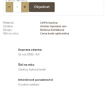
3 102 Kč
bez DPH
Objednat
Materiál:
100% bavlna
Výrobce:
Atelier Splněný sen
Design:
Růžena Košťáková
Šité na míru:
Cena bude upřesněna
Doprava zdarma
Již od 2500,- Kč!
Šití na míru
Závěsy, bytový textil
Interiérové poradenství
Osobní setkání