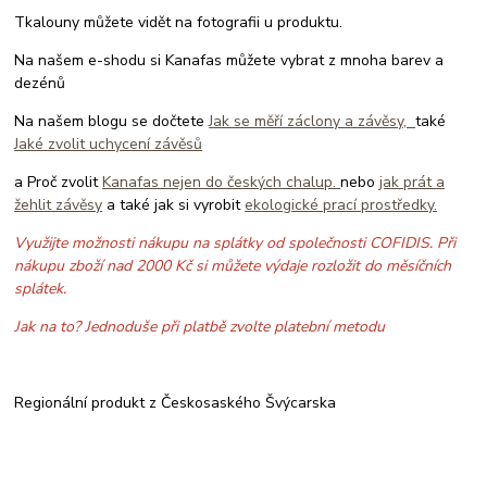
Tkalouny můžete vidět na fotografii u produktu.
Na našem e-shodu si Kanafas můžete vybrat z mnoha barev a
dezénů
Na našem blogu se dočtete
Jak se měří záclony a závěsy,
také
Jaké zvolit uchycení závěsů
a Proč zvolit
Kanafas nejen do českých chalup.
nebo
jak prát a
žehlit závěsy
a také jak si vyrobit
ekologické prací prostředky.
Využijte možnosti nákupu na splátky od společnosti COFIDIS. Při
nákupu zboží nad 2000 Kč si můžete výdaje rozložit do měsíčních
splátek.
Jak na to? Jednoduše při platbě zvolte platební metodu
Regionální produkt z Českosaského Švýcarska