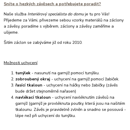
Sníte o hezkých závěsech a potřebujete poradit?
Naše služba
Interiérový specialista do domu
je tu pro Vás!
Přijedeme za Vámi, přivezeme sebou vzorky materiálů na záclony
a závěsy, poradíme s výběrem, záclony a závěsy zaměříme a
ušijeme.
Šitím záclon se zabýváme již od roku 2010.
Možnosti uchycení
tunýlek
- nasunutí na garnýž pomocí tunýlku.
zobroubený okraj
- uchycení na garnýž pomocí žabiček.
řasící tkaloun
- uchycení na háčky nebo žabičky (závěs
bude držet stejnoměrně nařasen)
navlékací tkaloun
- uchycení navléknutím závěsů na
garnýž (garnýž je provléknuta poutky, která jsou na našitém
tkalounu. Závěs je pravidelně zvlněn a snadno se posouvá -
lépe než při uchycení do tunýlku.