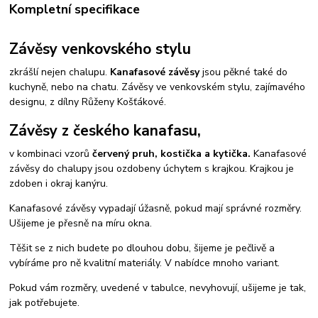
Kompletní specifikace
Závěsy venkovského stylu
zkrášlí nejen chalupu.
Kanafasové závěsy
jsou pěkné také do
kuchyně, nebo na chatu. Závěsy ve venkovském stylu, zajímavého
designu, z dílny Růženy Košťákové.
Závěsy z českého kanafasu,
v kombinaci vzorů
červený pruh, kostička a kytička.
Kanafasové
závěsy do chalupy jsou ozdobeny úchytem s krajkou. Krajkou je
zdoben i okraj kanýru.
Kanafasové závěsy vypadají úžasně, pokud mají správné rozměry.
Ušijeme je přesně na míru okna.
Těšit se z nich budete po dlouhou dobu, šijeme je pečlivě a
vybíráme pro ně kvalitní materiály. V nabídce mnoho variant.
Pokud vám rozměry, uvedené v tabulce, nevyhovují, ušijeme je tak,
jak potřebujete.