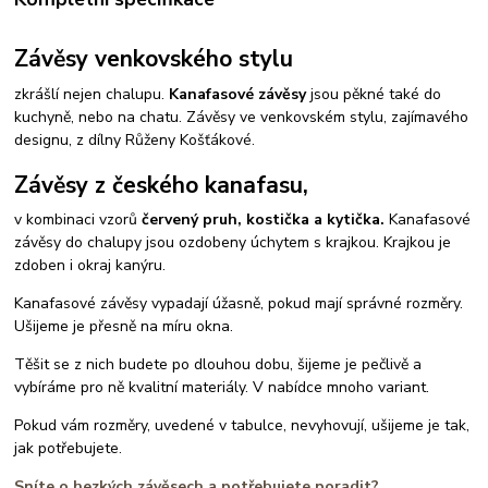
Závěsy venkovského stylu
zkrášlí nejen chalupu.
Kanafasové závěsy
jsou pěkné také do
kuchyně, nebo na chatu. Závěsy ve venkovském stylu, zajímavého
designu, z dílny Růženy Košťákové.
Závěsy z českého kanafasu,
v kombinaci vzorů
červený pruh, kostička a kytička.
Kanafasové
závěsy do chalupy jsou ozdobeny úchytem s krajkou. Krajkou je
zdoben i okraj kanýru.
Kanafasové závěsy vypadají úžasně, pokud mají správné rozměry.
Ušijeme je přesně na míru okna.
Těšit se z nich budete po dlouhou dobu, šijeme je pečlivě a
vybíráme pro ně kvalitní materiály. V nabídce mnoho variant.
Pokud vám rozměry, uvedené v tabulce, nevyhovují, ušijeme je tak,
jak potřebujete.
Sníte o hezkých závěsech a potřebujete poradit?