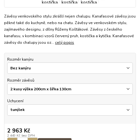
Závěsy venkovského stylu zkrášlí nejen chalupu. Kanafasové závěsy jsou
pěkné také do kuchyně, nebo na chatu. Závěsy ve venkovském stylu,
zajímavého designu, z dílny Růženy Košťákové. Závěsy z českého
kanafasu, v kombinaci vzorů červený pruh, kostička a kytička. Kanafasové
závěsy do chalupy jsou oz...
celý popis
Rozměr kanýru
Rozměr závěsů
Uchycení
2 963 Kč
2 449 Kč
bez DPH