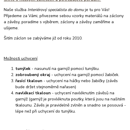
Naše služba
Interiérový specialista do domu
je tu pro Vás!
Přijedeme za Vámi, přivezeme sebou vzorky materiálů na záclony
a závěsy, poradíme s výběrem, záclony a závěsy zaměříme a
ušijeme.
Šitím záclon se zabýváme již od roku 2010.
Možnosti uchycení
tunýlek
- nasunutí na garnýž pomocí tunýlku.
zobroubený okraj
- uchycení na garnýž pomocí žabiček.
řasící tkaloun
- uchycení na háčky nebo žabičky (závěs
bude držet stejnoměrně nařasen)
navlékací tkaloun
- uchycení navléknutím závěsů na
garnýž (garnýž je provléknuta poutky, která jsou na našitém
tkalounu. Závěs je pravidelně zvlněn a snadno se posouvá -
lépe než při uchycení do tunýlku.