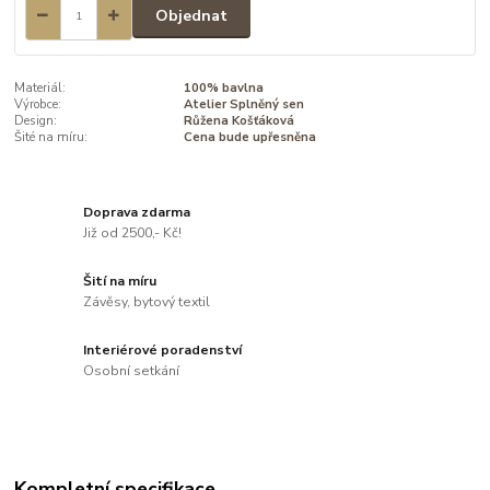
Objednat
Materiál:
100% bavlna
Výrobce:
Atelier Splněný sen
Design:
Růžena Košťáková
Šité na míru:
Cena bude upřesněna
Doprava zdarma
Již od 2500,- Kč!
Šití na míru
Závěsy, bytový textil
Interiérové poradenství
Osobní setkání
Kompletní specifikace