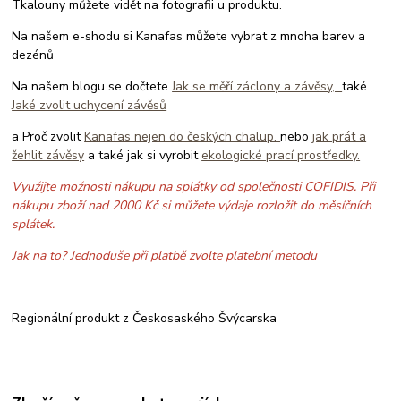
Tkalouny můžete vidět na fotografii u produktu.
Na našem e-shodu si Kanafas můžete vybrat z mnoha barev a
dezénů
Na našem blogu se dočtete
Jak se měří záclony a závěsy,
také
Jaké zvolit uchycení závěsů
a Proč zvolit
Kanafas nejen do českých chalup.
nebo
jak prát a
žehlit závěsy
a také jak si vyrobit
ekologické prací prostředky.
Využijte možnosti nákupu na splátky od společnosti COFIDIS. Při
nákupu zboží nad 2000 Kč si můžete výdaje rozložit do měsíčních
splátek.
Jak na to? Jednoduše při platbě zvolte platební metodu
Regionální produkt z Českosaského Švýcarska