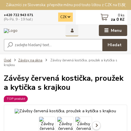
Zákazníci ze Slovenska: přepněte měnu pod touto lištou z CZK na EUR
0
ks
+420 722 943 071
CZK
za
0 Kč
(Po-Pá, 9 - 19 hod.)
Menu
Hledat
Úvod
Závěsy na okna
Závěsy červená kostička, proužek a kytička s
krajkou
Závěsy červená kostička, proužek
a kytička s krajkou
TOP produkt