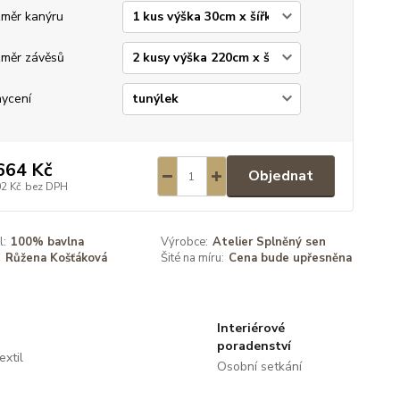
měr kanýru
měr závěsů
ycení
664 Kč
Objednat
02 Kč
bez DPH
l:
100% bavlna
Výrobce:
Atelier Splněný sen
:
Růžena Košťáková
Šité na míru:
Cena bude upřesněna
Interiérové
poradenství
extil
Osobní setkání