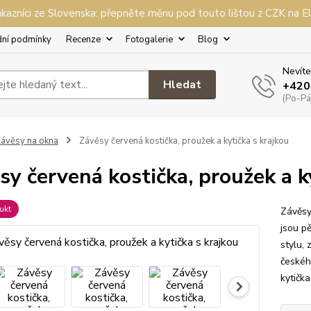
kazníci ze Slovenska: přepněte měnu pod touto lištou z CZK na 
ní podmínky
Recenze
Fotogalerie
Blog
Nevíte
Hledat
+420
(Po-Pá,
ávěsy na okna
Závěsy červená kostička, proužek a kytička s krajkou
sy červená kostička, proužek a k
ukt
Závěsy
jsou p
stylu,
českéh
kytičk