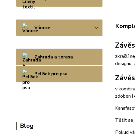
Komple
Vánoce
Závěs
zkrášlí n
Zahrada a terasa
designu, 
Pelíšek pro psa
Závěs
v kombin
zdoben i 
Kanafasov
Těšit se 
Blog
Pokud vám