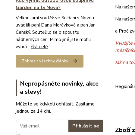
Kdo vyhrál outdoorovou soupravu
Na našem
Garden na tv Nova?
Velkou jarní soutěž ve Snídani s Novou
Na našem
uváděli paní Dana Morávková a pan Jan
a Proč zv
Čenský. Soutěžilo se o spoustu
nádherných cen. Mimo jiné jste mohli
Využijte 
vyhrá...
číst celé
měsíčníc
Zobrazit všechny články
Jak na to
Nepropásněte novinky, akce
Regionál
a slevy!
Můžete se kdykoli odhlásit. Zasíláme
jednou za 14 dní.
Přihlásit se
Zboží 