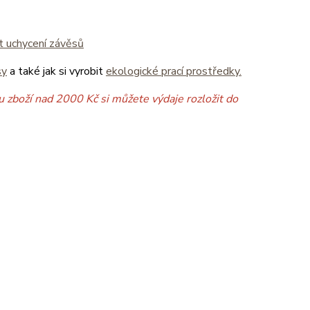
it uchycení závěsů
sy
a také jak si vyrobit
ekologické prací prostředky.
 zboží nad 2000 Kč si můžete výdaje rozložit do