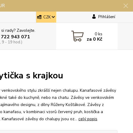
EUR
Přihlášení
CZK
 si rady? Zavolejte.
0
ks
 722 943 071
za
0 Kč
 9 - 19 hod.)
ytička s krajkou
 venkovského stylu zkrášlí nejen chalupu. Kanafasové závěsy
ěkné také do kuchyně, nebo na chatu. Závěsy ve venkovském
 zajímavého designu, z dílny Růženy Košťákové. Závěsy z
o kanafasu, v kombinaci vzorů červený pruh, kostička a
a. Kanafasové závěsy do chalupy jsou oz...
celý popis