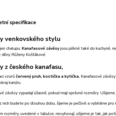
tní specifikace
y venkovského stylu
ejen chalupu.
Kanafasové závěsy
jsou pěkné také do kuchyně, n
z dílny Růženy Košťákové.
y z českého kanafasu,
aci vzorů
červený pruh, kostička a kytička.
Kanafasové závěsy 
okraj kanýru.
é závěsy vypadají úžasně, pokud mají správné rozměry. Ušijeme 
z nich budete po dlouhou dobu, šijeme je pečlivě a vybíráme pro n
 rozměry, uvedené v tabulce, nevyhovují, ušijeme je tak, jak pot