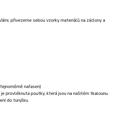
 Vámi, přivezeme sebou vzorky materiálů na záclony a
 stejnoměrně nařasen)
je provléknuta poutky, která jsou na našitém tkalounu.
ení do tunýlku.