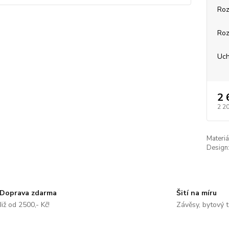
Roz
Roz
Uch
2 
2 2
Materiá
Design
Doprava zdarma
Šití na míru
Již od 2500,- Kč!
Závěsy, bytový t