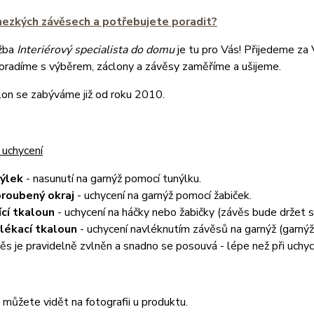
hezkých závěsech a potřebujete poradit?
žba
Interiérový specialista do domu
je tu pro Vás! Přijedeme za
poradíme s výběrem, záclony a závěsy zaměříme a ušijeme.
lon se zabýváme již od roku 2010.
 uchycení
nýlek
- nasunutí na garnýž pomocí tunýlku.
roubený okraj
- uchycení na garnýž pomocí žabiček.
ící tkaloun
- uchycení na háčky nebo žabičky (závěs bude držet
lékací tkaloun
- uchycení navléknutím závěsů na garnýž (garnýž 
ěs je pravidelně zvlněn a snadno se posouvá - lépe než při uchyc
můžete vidět na fotografii u produktu.