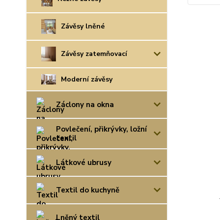
Závěsy lněné
Závěsy zatemňovací
Moderní závěsy
Záclony na okna
Povlečení, přikrývky, ložní
textil
Látkové ubrusy
Textil do kuchyně
Lněný textil