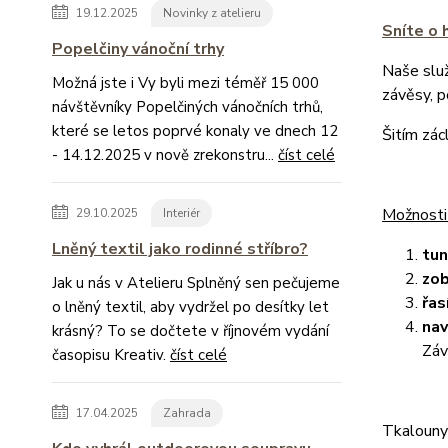
19.12.2025
Novinky z atelieru
Sníte o 
Popelčiny vánoční trhy
Naše slu
Možná jste i Vy byli mezi téměř 15 000
závěsy, 
návštěvníky Popelčiných vánočních trhů,
které se letos poprvé konaly ve dnech 12
Šitím zác
- 14.12.2025 v nově zrekonstru...
číst celé
Možnosti
29.10.2025
Interiér
Lněný textil jako rodinné stříbro?
tu
zob
Jak u nás v Atelieru Splněný sen pečujeme
řas
o lněný textil, aby vydržel po desítky let
nav
krásný? To se dočtete v říjnovém vydání
Záv
časopisu Kreativ.
číst celé
17.04.2025
Zahrada
Tkalouny 