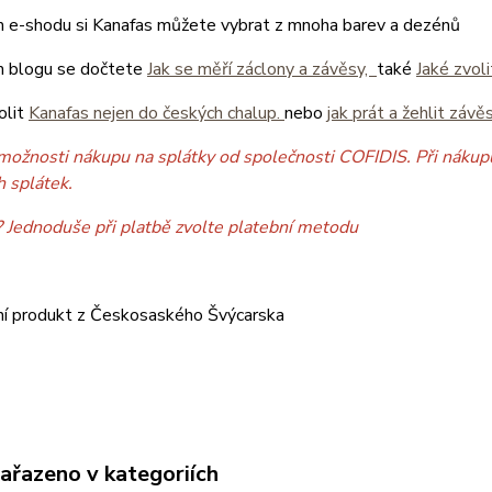
 e-shodu si Kanafas můžete vybrat z mnoha barev a dezénů
 blogu se dočtete
Jak se měří záclony a závěsy,
také
Jaké zvol
olit
Kanafas nejen do českých chalup.
nebo
jak prát a žehlit závě
možnosti nákupu na splátky od společnosti COFIDIS. Při nákupu
h splátek.
? Jednoduše při platbě zvolte platební metodu
ní produkt z Českosaského Švýcarska
zařazeno v kategoriích