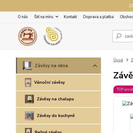
Zá
O nás
Šití na míru
Kontakt
Doprava a platba
Obchod
Úvod
Z
Závěsy na okna
Závě
Vánoční závěsy
TOP prod
Závěsy na chalupu
Závěsy do kuchyně
Režné závěsy