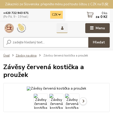
Zákazníci ze Slovenska: přepněte měnu pod touto lištou z CZK na EUR
0
ks
+420 722 943 071
CZK
za
0 Kč
(Po-Pá, 9 - 19 hod.)
Menu
Hledat
Úvod
Závěsy na okna
Závěsy červená kostička a proužek
Závěsy červená kostička a
proužek