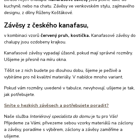
kuchyně, nebo na chatu. Závěsy ve venkovském stylu, zajímavého
designu, z dílny Růženy Košťákové.
Závěsy z českého kanafasu,
v kombinaci vzorů
červený pruh, kostička.
Kanafasové závěsy do
chalupy jsou ozdobeny krajkou.
Kanafasové závěsy vypadají úžasně, pokud mají správné rozměry.
Ušijeme je přesně na míru okna.
Těšit se z nich budete po dlouhou dobu, šijeme je pečlivě a
vybíráme pro ně kvalitní materiály. V nabídce mnoho variant.
Pokud vám rozměry, uvedené v tabulce, nevyhovují, ušijeme je tak,
jak potřebujete.
Sníte o hezkých závěsech a potřebujete poradit?
Naše služba
Interiérový specialista do domu
je tu pro Vás!
Přijedeme za Vámi, přivezeme sebou vzorky materiálů na záclony
a závěsy, poradíme s výběrem, záclony a závěsy zaměříme a
ušijeme.