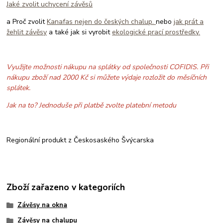
Jaké zvolit uchycení závěsů
a Proč zvolit
Kanafas nejen do českých chalup.
nebo
jak prát a
žehlit závěsy
a také jak si vyrobit
ekologické prací prostředky.
Využijte možnosti nákupu na splátky od společnosti COFIDIS. Při
nákupu zboží nad 2000 Kč si můžete výdaje rozložit do měsíčních
splátek.
Jak na to? Jednoduše při platbě zvolte platební metodu
Regionální produkt z Českosaského Švýcarska
Zboží zařazeno v kategoriích
Závěsy na okna
Závěsy na chalupu