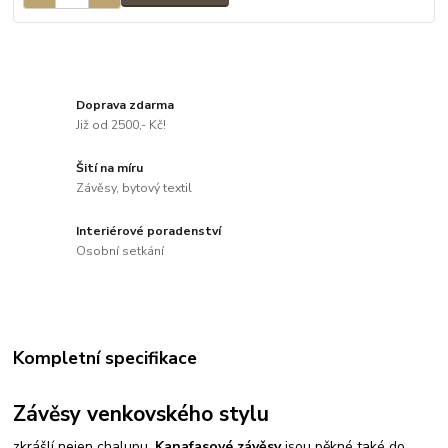
Doprava zdarma
Již od 2500,- Kč!
Šití na míru
Závěsy, bytový textil
Interiérové poradenství
Osobní setkání
Kompletní specifikace
Závěsy venkovského stylu
zkrášlí nejen chalupu.
Kanafasové závěsy
jsou pěkné také do