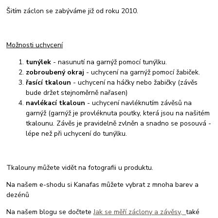
Šitím záclon se zabýváme již od roku 2010.
Možnosti uchycení
tunýlek
- nasunutí na garnýž pomocí tunýlku.
zobroubený okraj
- uchycení na garnýž pomocí žabiček.
řasící tkaloun
- uchycení na háčky nebo žabičky (závěs
bude držet stejnoměrně nařasen)
navlékací tkaloun
- uchycení navléknutím závěsů na
garnýž (garnýž je provléknuta poutky, která jsou na našitém
tkalounu. Závěs je pravidelně zvlněn a snadno se posouvá -
lépe než při uchycení do tunýlku.
Tkalouny můžete vidět na fotografii u produktu.
Na našem e-shodu si Kanafas můžete vybrat z mnoha barev a
dezénů
Na našem blogu se dočtete
Jak se měří záclony a závěsy,
také