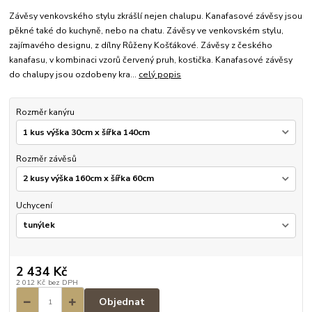
Závěsy venkovského stylu zkrášlí nejen chalupu. Kanafasové závěsy jsou
pěkné také do kuchyně, nebo na chatu. Závěsy ve venkovském stylu,
zajímavého designu, z dílny Růženy Košťákové. Závěsy z českého
kanafasu, v kombinaci vzorů červený pruh, kostička. Kanafasové závěsy
do chalupy jsou ozdobeny kra...
celý popis
Rozměr kanýru
Rozměr závěsů
Uchycení
2 434 Kč
2 012 Kč
bez DPH
Objednat