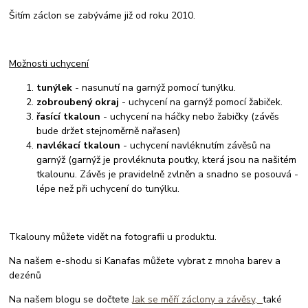
Šitím záclon se zabýváme již od roku 2010.
Možnosti uchycení
tunýlek
- nasunutí na garnýž pomocí tunýlku.
zobroubený okraj
- uchycení na garnýž pomocí žabiček.
řasící tkaloun
- uchycení na háčky nebo žabičky (závěs
bude držet stejnoměrně nařasen)
navlékací tkaloun
- uchycení navléknutím závěsů na
garnýž (garnýž je provléknuta poutky, která jsou na našitém
tkalounu. Závěs je pravidelně zvlněn a snadno se posouvá -
lépe než při uchycení do tunýlku.
Tkalouny můžete vidět na fotografii u produktu.
Na našem e-shodu si Kanafas můžete vybrat z mnoha barev a
dezénů
Na našem blogu se dočtete
Jak se měří záclony a závěsy,
také