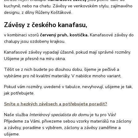
kuchyně, nebo na chatu. Závěsy ve venkovském stylu, zajímavého
designu, z dílny Růženy Košťákové.
Závěsy z českého kanafasu,
v kombinaci vzorů
červený pruh, kostička.
Kanafasové závěsy do
chalupy jsou ozdobeny krajkou.
Kanafasové závěsy vypadají úžasně, pokud mají správné rozměry.
Ušijeme je přesně na míru okna.
Těšit se z nich budete po dlouhou dobu, šijeme je pečlivě a
vybíráme pro ně kvalitní materiály. V nabídce mnoho variant.
Pokud vám rozměry, uvedené v tabulce, nevyhovují, ušijeme je tak,
jak potřebujete.
Sníte o hezkých závěsech a potřebujete poradit?
Naše služba
Interiérový specialista do domu
je tu pro Vás!
Přijedeme za Vámi, přivezeme sebou vzorky materiálů na záclony
a závěsy, poradíme s výběrem, záclony a závěsy zaměříme a
ušijeme.