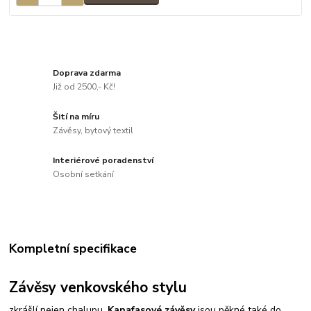
Doprava zdarma
Již od 2500,- Kč!
Šití na míru
Závěsy, bytový textil
Interiérové poradenství
Osobní setkání
Kompletní specifikace
Závěsy venkovského stylu
zkrášlí nejen chalupu.
Kanafasové závěsy
jsou pěkné také do