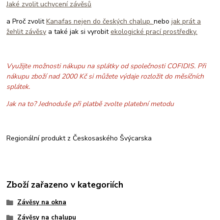
Jaké zvolit uchycení závěsů
a Proč zvolit
Kanafas nejen do českých chalup.
nebo
jak prát a
žehlit závěsy
a také jak si vyrobit
ekologické prací prostředky.
Využijte možnosti nákupu na splátky od společnosti COFIDIS. Při
nákupu zboží nad 2000 Kč si můžete výdaje rozložit do měsíčních
splátek.
Jak na to? Jednoduše při platbě zvolte platební metodu
Regionální produkt z Českosaského Švýcarska
Zboží zařazeno v kategoriích
Závěsy na okna
Závěsy na chalupu