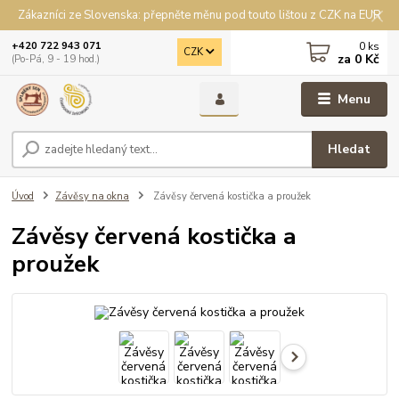
Zákazníci ze Slovenska: přepněte měnu pod touto lištou z CZK na EUR
0
ks
+420 722 943 071
CZK
za
0 Kč
(Po-Pá, 9 - 19 hod.)
Menu
Hledat
Úvod
Závěsy na okna
Závěsy červená kostička a proužek
Závěsy červená kostička a
proužek