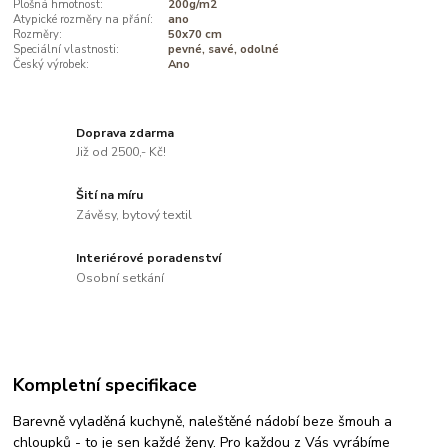
Plošná hmotnost:
200g/m2
Atypické rozměry na přání:
ano
Rozměry:
50x70 cm
Speciální vlastnosti:
pevné, savé, odolné
Český výrobek:
Ano
Doprava zdarma
Již od 2500,- Kč!
Šití na míru
Závěsy, bytový textil
Interiérové poradenství
Osobní setkání
Kompletní specifikace
Barevně vyladěná kuchyně, naleštěné nádobí beze šmouh a
chloupků - to je sen každé ženy. Pro každou z Vás vyrábíme