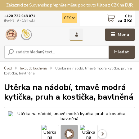
Zákazníci ze Slovenska: přepněte měnu pod touto lištou z CZK na EUR
0
ks
+420 722 943 071
CZK
za
0 Kč
(Po-Pá, 9 - 19 hod.)
Menu
Hledat
Úvod
Textil do kuchyně
Utěrka na nádobí, tmavě modrá kytička, pruh a
kostička, bavlněná
Utěrka na nádobí, tmavě modrá
kytička, pruh a kostička, bavlněná