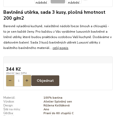
Bavlněná utěrka, sada 3 kusy, plošná hmotnost
200 g/m2
Barevně vyladěná kuchyně, naleštěné nádobí beze šmouh a chloupků -
to je sen každé ženy. Pro každou z Vás vyrábíme luxusních bavlněné a
lněné utěrky, které budou praktickou ozdobou Vaší kuchyně. Dodáváme v
dárkovém balení. Sada 3 kusů bavlněných utěrek Luxusní utěrky z
kvalitního bavlněného materiál...
celý popis
344 Kč
284 Kč
bez DPH
Objednat
Materiál:
100% bavlna
Výrobce:
Atelier Splněný sen
Design:
Růžena Košťáková
Šité na míru:
Ano
Údržba:
Praní do 60 stupňů C