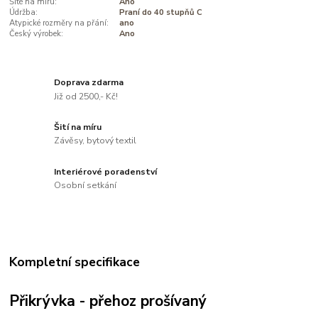
Šité na míru:
Ano
Údržba:
Praní do 40 stupňů C
Atypické rozměry na přání:
ano
Český výrobek:
Ano
Doprava zdarma
Již od 2500,- Kč!
Šití na míru
Závěsy, bytový textil
Interiérové poradenství
Osobní setkání
Kompletní specifikace
Přikrývka - přehoz prošívaný