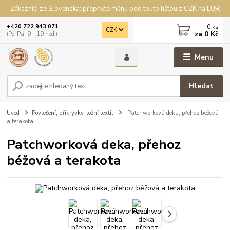
Zákazníci ze Slovenska: přepněte měnu pod touto lištou z CZK na EUR
0
ks
+420 722 943 071
CZK
za
0 Kč
(Po-Pá, 9 - 19 hod.)
Menu
Hledat
Úvod
Povlečení, přikrývky, ložní textil
Patchworková deka, přehoz béžová
a terakota
Patchworková deka, přehoz
béžová a terakota