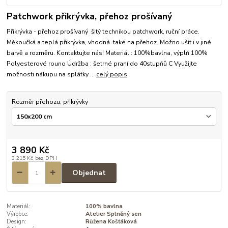
Patchwork přikrývka, přehoz prošívaný
Přikrývka - přehoz prošívaný šitý technikou patchwork, ruční práce.
Měkoučká a teplá přikrývka, vhodná také na přehoz. Možno ušít i v jiné
barvě a rozměru. Kontaktujte nás! Materiál : 100%bavlna, výplň 100%
Polyesterové rouno Údržba : šetrné praní do 40stupňů C Využijte
možnosti nákupu na splátky ...
celý popis
Rozměr přehozu, přikrývky
3 890 Kč
3 215 Kč
bez DPH
Objednat
Materiál:
100% bavlna
Výrobce:
Atelier Splněný sen
Design:
Růžena Košťáková